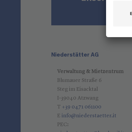
Niederstätter AG
Verwaltung & Mietzentrum
Blumauer Straße 6
Steg im Eisacktal
I-39040 Atzwang
T
+39 0471 061100
E
info@niederstaetter.it
PEC: