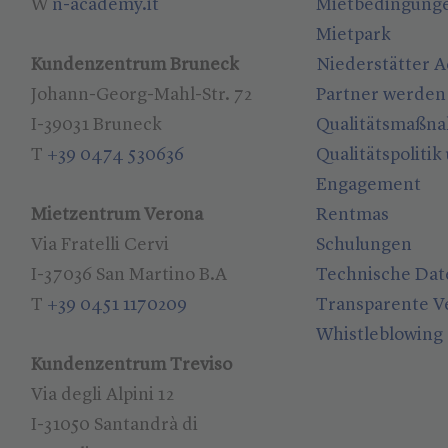
W
n-academy.it
Mietbedingung
Mietpark
Kundenzentrum Bruneck
Niederstätter 
Johann-Georg-Mahl-Str. 72
Partner werden
I-39031 Bruneck
Qualitätsmaßn
T
+39 0474 530636
Qualitätspolitik
Engagement
Mietzentrum Verona
Rentmas
Via Fratelli Cervi
Schulungen
I-37036 San Martino B.A
Technische Dat
T
+39 0451 1170209
Transparente V
Whistleblowing
Kundenzentrum Treviso
Via degli Alpini 12
I-31050 Santandrà di