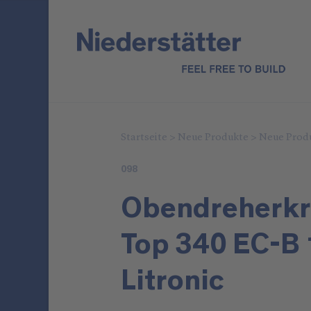
Startseite
>
Neue Produkte
>
Neue Prod
098
Obendreherkra
Top 340 EC-B 
Litronic