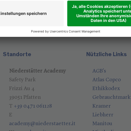
Standorte
Nützliche Links
Niederstätter Academy
AGB's
Safety Park
Atlas Copco
Frizzi Au 4
Ethikkodex
39051 Pfatten
Gebrauchtmark
T
+39 0471 061128
Kramer
E
Liebherr
academy@niederstaetter.it
Manitou