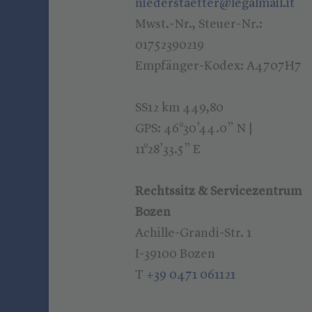
niederstaetter@legalmail.it
Mwst.-Nr., Steuer-Nr.:
01752390219
Empfänger-Kodex: A4707H7
SS12 km 449,80
GPS: 46°30’44.0” N |
11°28’33.5” E
Rechtssitz & Servicezentrum
Bozen
Achille-Grandi-Str. 1
I-39100 Bozen
T
+39 0471 061121