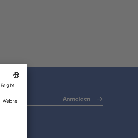
Anmelden
o)