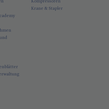
en
Kompressoren
Krane & Stapler
Academy
ahmen
 und
enblätter
erwaltung