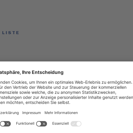
 LISTE
sich Ihren
nsvorsprung
Datenschutz
(Inf
ren Sie
sletter!