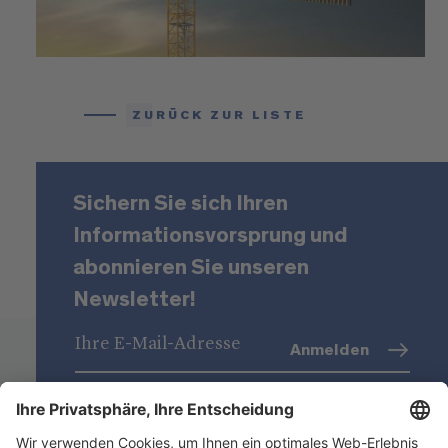
ZURÜCK ZUR LISTE
Sichern Sie sich Ihren
Informationsvorsprung und
abonnieren Sie unseren
Newsletter!
Anmelden
Datenschutz
(Info)