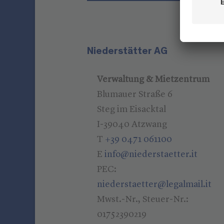
Niederstätter AG
Verwaltung & Mietzentrum
Blumauer Straße 6
Steg im Eisacktal
I-39040 Atzwang
T
+39 0471 061100
E
info@niederstaetter.it
PEC:
niederstaetter@legalmail.it
Mwst.-Nr., Steuer-Nr.:
01752390219