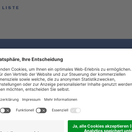
 LISTE
sich Ihren
nsvorsprung
Datenschutz
(Inf
ren Sie
sletter!