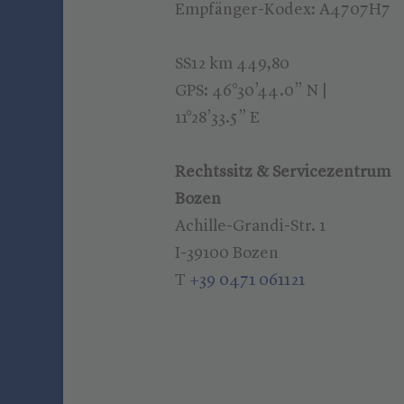
Empfänger-Kodex: A4707H7
SS12 km 449,80
GPS: 46°30’44.0” N |
11°28’33.5” E
Rechtssitz & Servicezentrum
Bozen
Achille-Grandi-Str. 1
I-39100 Bozen
T
+39 0471 061121