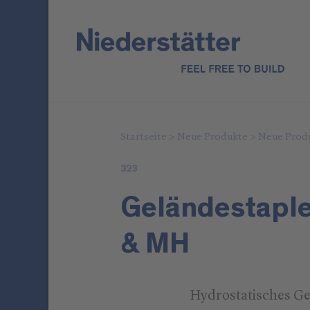
Startseite
>
Neue Produkte
>
Neue Prod
323
Geländestaple
& MH
Hydrostatisches Ge