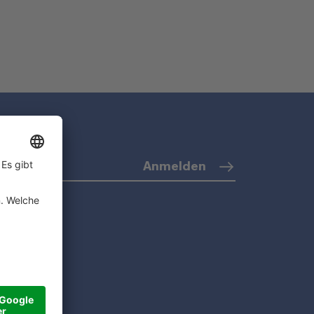
Anmelden
o)