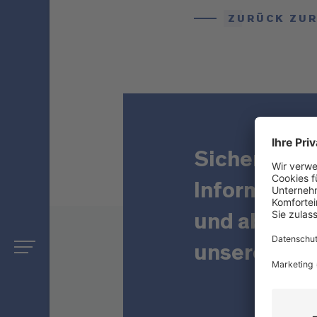
ZURÜCK ZUR
Sichern Sie 
Informatio
und abonnie
unseren New