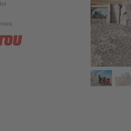
er
onnen