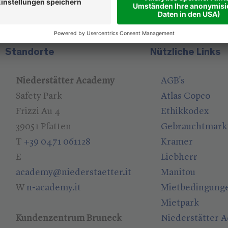
Standorte
Nützliche Links
Niederstätter Academy
AGB's
Safety Park
Atlas Copco
Frizzi Au 4
Ethikkodex
39051 Pfatten
Gebrauchtmark
T
+39 0471 061128
Kramer
E
Liebherr
academy@niederstaetter.it
Manitou
W
n-academy.it
Mietbedingung
Mietpark
Kundenzentrum Bruneck
Niederstätter 