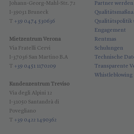
Johann-Georg-Mahl-Str. 72
Partner werden
I-39031 Bruneck
Qualitätsmaßn
T
+39 0474 530636
Qualitätspolitik
Engagement
Mietzentrum Verona
Rentmas
Via Fratelli Cervi
Schulungen
I-37036 San Martino B.A
Technische Dat
T
+39 0451 1170209
Transparente V
Whistleblowing
Kundenzentrum Treviso
Via degli Alpini 12
I-31050 Santandrà di
Povegliano
T
+39 0422 1490362