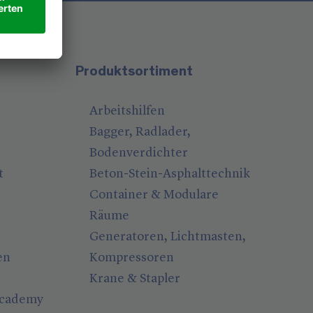
Produktsortiment
Arbeitshilfen
Bagger, Radlader,
Bodenverdichter
t
Beton-Stein-Asphalttechnik
Container & Modulare
Räume
Generatoren, Lichtmasten,
en
Kompressoren
Krane & Stapler
Academy