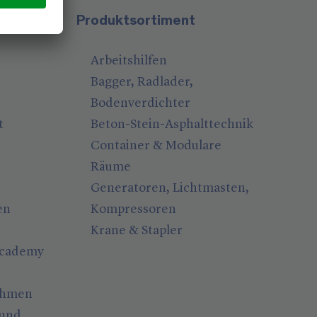
Produktsortiment
Arbeitshilfen
Bagger, Radlader,
Bodenverdichter
t
Beton-Stein-Asphalttechnik
Container & Modulare
Räume
Generatoren, Lichtmasten,
en
Kompressoren
Krane & Stapler
Academy
ahmen
 und