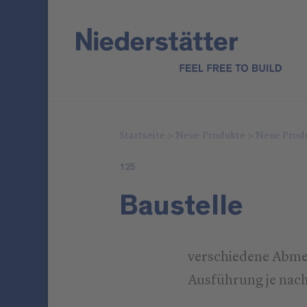
Startseite
>
Neue Produkte
>
Neue Prod
125
Baustelle
verschiedene Abm
Ausführung je nach