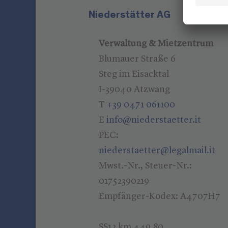
Niederstätter AG
Verwaltung & Mietzentrum
Blumauer Straße 6
Steg im Eisacktal
I-39040 Atzwang
T
+39 0471 061100
E
info@niederstaetter.it
PEC:
niederstaetter@legalmail.it
Mwst.-Nr., Steuer-Nr.:
01752390219
Empfänger-Kodex: A4707H7
SS12 km 449,80