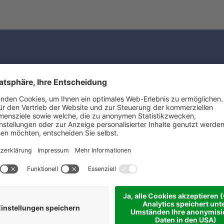
sich Ihren
nsvorsprung
Datenschutz
(Inf
ren Sie
sletter!