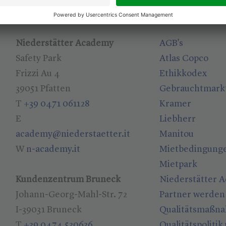
Standorte
Nützliche Links
Niederstätter Academy
AGB's
Safety Park
Atlas Copco
Frizzi Au 4
Ethikkodex
39051 Pfatten
Gebrauchtmark
T
+39 0471 061128
Kramer
E
Liebherr
academy@niederstaetter.it
Manitou
W
n-academy.it
Mietbedingung
Mietpark
Kundenzentrum Bruneck
Niederstätter 
Johann-Georg-Mahl-Str. 72
Partner werden
I-39031 Bruneck
Qualitätsmaßn
T
+39 0474 530636
Qualitätspolitik