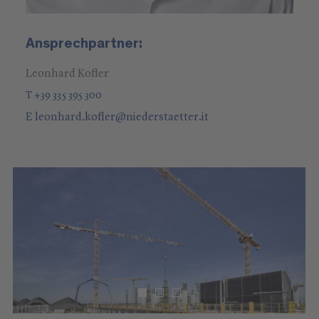
Ansprechpartner:
Leonhard Kofler
T +39 335 395 300
E
leonhard.kofler
@
niederstaetter
.it