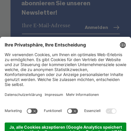
abonnieren Sie unseren
Newsletter!
Anmelden
Datenschutz
(Info)
Niederstätter AG
Standorte
Nützliche Links
Produktsortiment
ACADEMY