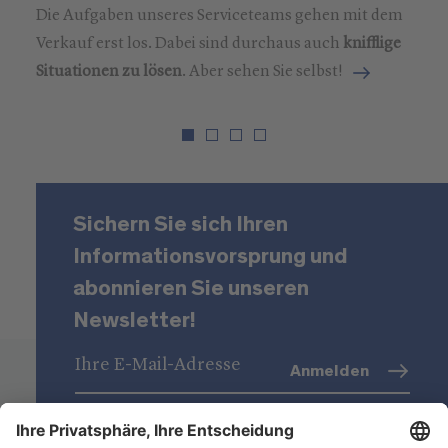
Die Aufgaben unseres Serviceteams gehen mit dem
Verkauf erst los. Dabei sind durchaus auch
knifflige
Situationen zu lösen
. Aber sehen Sie selbst!
Sichern Sie sich Ihren
Informationsvorsprung und
abonnieren Sie unseren
Newsletter!
Anmelden
Datenschutz
(Info)