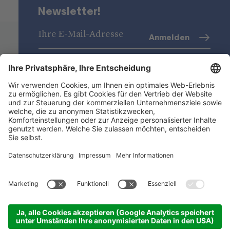
Newsletter!
Anmelden
Datenschutz
(Info)
Niederstätter AG
Standorte
Nützliche Links
Produktsortiment
ACADEMY