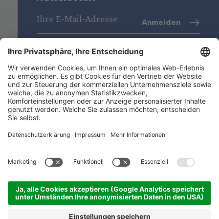
Anmelden
Datenschutz
(Info)
Niederstätter AG
Standorte
Nützliche Links
Produktsortiment
ACADEMY
©
2026
Niederstätter AG
.