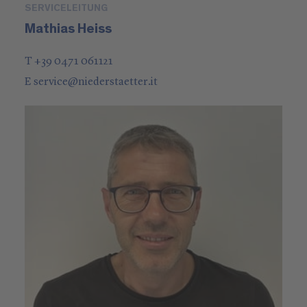
SERVICELEITUNG
Mathias Heiss
T +39 0471 061121
E
service
@
niederstaetter
.it