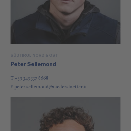
SÜDTIROL NORD & OST
Peter Sellemond
T +39 345 337 8668
E
peter.sellemond
@
niederstaetter
.it