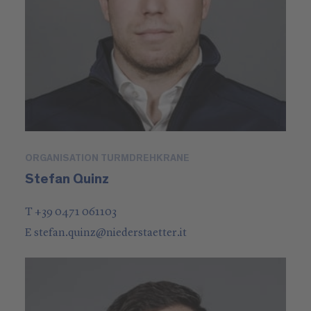
ORGANISATION TURMDREHKRANE
Stefan Quinz
T +39 0471 061103
E
stefan.quinz
@
niederstaetter
.it