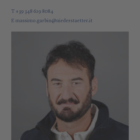
T +39 348 629 8084
E
massimo.garbin
@
niederstaetter
.it