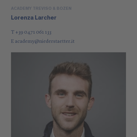
ACADEMY TREVISO & BOZEN
Lorenza Larcher
T +39 0471 061 133
E
academy
@
niederstaetter
.it