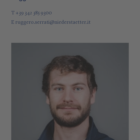
T +39 342 385 9300
E
ruggero.serrati
@
niederstaetter
.it