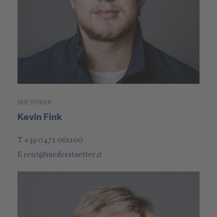
MIETPARK
Kevin Fink
T +39 0471 061100
E
rent
@
niederstaetter
.it