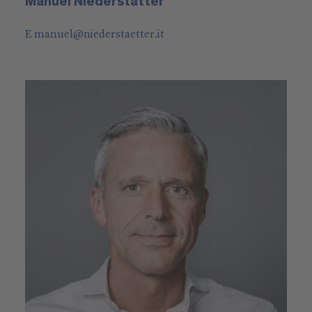
Manuel Niederstätter
E
manuel
@
niederstaetter
.it