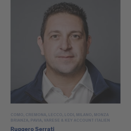
COMO, CREMONA, LECCO, LODI, MILANO, MONZA
BRIANZA, PAVIA, VARESE & KEY ACCOUNT ITALIEN
Ruggero Serrati