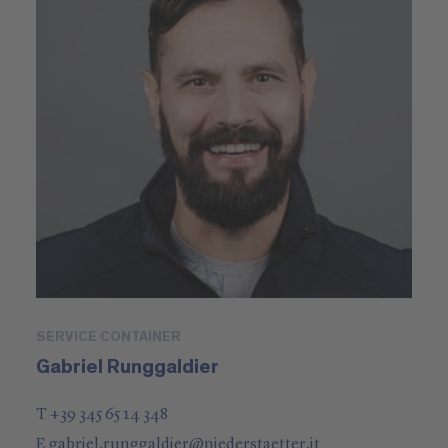
SERVICE CONTAINER
Gabriel Runggaldier
T +39 345 65 14 348
E
gabriel.runggaldier
@
niederstaetter
.it