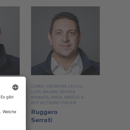
COMO, CREMONA, LECCO,
LODI, MILANO, MONZA
BRIANZA, PAVIA, VARESE &
KEY ACCOUNT ITALIEN
Ruggero
Serrati
@