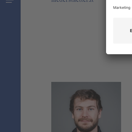
niederstaetter
.it