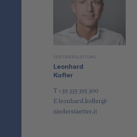
VERTRIEBSLEITUNG
Leonhard
Kofler
T +39 335 395 300
E
leonhard.kofler
@
niederstaetter
.it