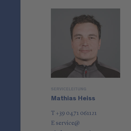
SERVICELEITUNG
Mathias Heiss
T +39 0471 061121
E
service
@