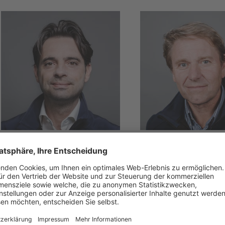
TREVISO & PORDENONE
BELLUNO
Emanuele
Natalino
Pastorello
Kratter
T +39 340 056 8188
T +39 347 120 4982
E
emanuele.pastorello
E
natalino.kratter