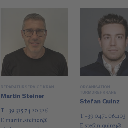
REPARATURSERVICE KRAN
ORGANISATION
TURMDREHKRANE
Martin Steiner
Stefan Quinz
T +39 335 74 20 326
T +39 0471 061103
E
martin.steiner
@
E
stefan.quinz
@