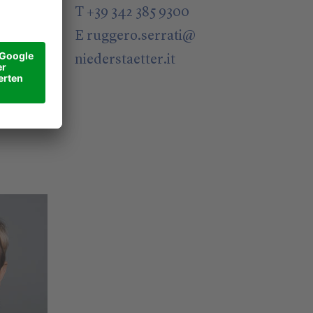
T +39 342 385 9300
E
ruggero.serrati
@
niederstaetter
.it