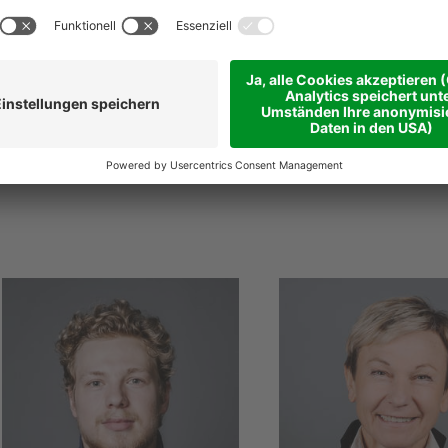
@
niederstaetter
.it
niederstaetter
.it