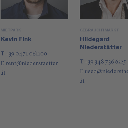
MIETPARK
GEBRAUCHTMARKT
Kevin Fink
Hildegard
Niederstätter
T +39 0471 061100
T +39 348 736 6225
E
rent
@
niederstaetter
E
used
@
niedersta
.it
.it