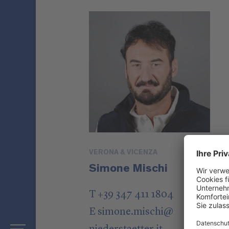
VERONA & VICENZA
Simone Mischi
T +39 347 411 1804
E
simone.mischi
@