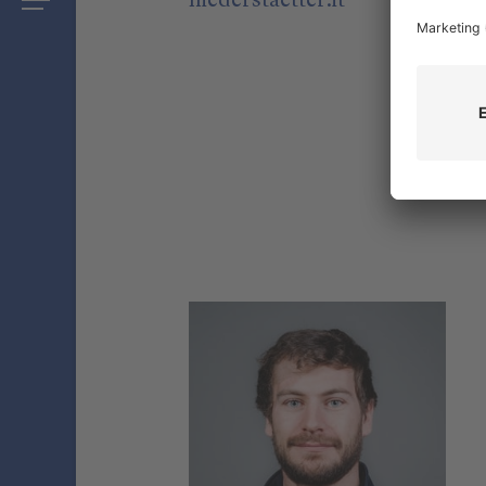
niederstaetter
.it