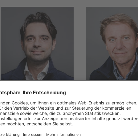
TREVISO & PORDENONE
BELLUNO
Emanuele
Natalino
Pastorello
Kratter
T +39 340 056 8188
T +39 347 120 4982
E
emanuele.pastorello
E
natalino.kratter