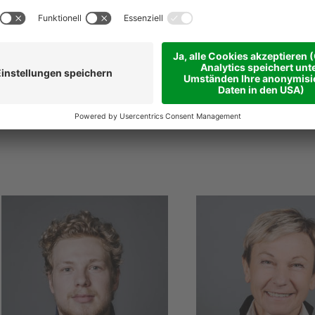
@
niederstaetter
.it
niederstaetter
.it