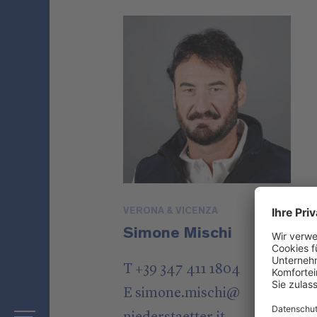
VERONA & VICENZA
Simone Mischi
T +39 347 411 1804
E
simone.mischi
@