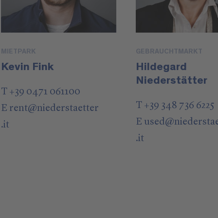
MIETPARK
GEBRAUCHTMARKT
Kevin Fink
Hildegard
Niederstätter
T +39 0471 061100
T +39 348 736 6225
E
rent
@
niederstaetter
E
used
@
niedersta
.it
.it