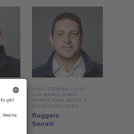
COMO, CREMONA, LECCO,
LODI, MILANO, MONZA
BRIANZA, PAVIA, VARESE &
KEY ACCOUNT ITALIEN
Ruggero
Serrati
@