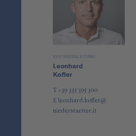
VERTRIEBSLEITUNG
Leonhard
Kofler
T +39 335 395 300
E
leonhard.kofler
@
niederstaetter
.it