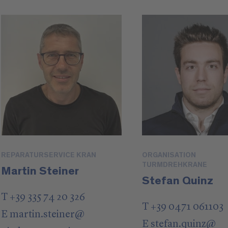
REPARATURSERVICE KRAN
ORGANISATION
TURMDREHKRANE
Martin Steiner
Stefan Quinz
T +39 335 74 20 326
T +39 0471 061103
E
martin.steiner
@
E
stefan.quinz
@