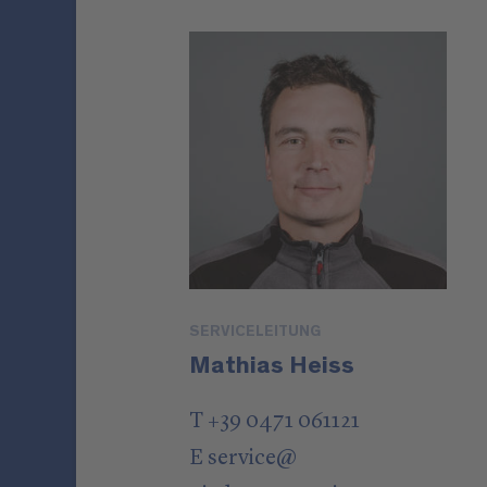
SERVICELEITUNG
Mathias Heiss
T +39 0471 061121
E
service
@