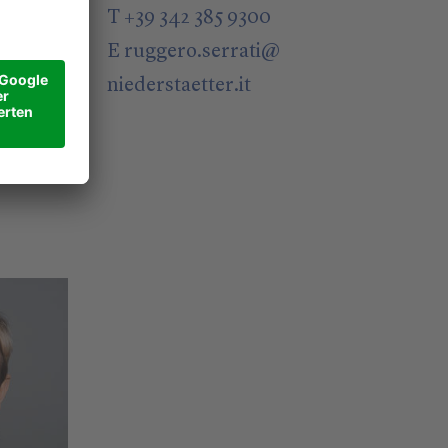
T +39 342 385 9300
E
ruggero.serrati
@
niederstaetter
.it