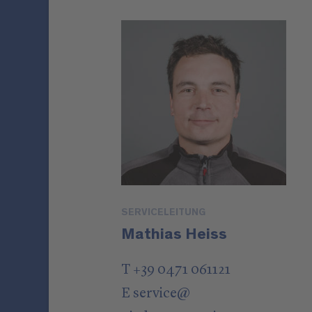
SERVICELEITUNG
Mathias Heiss
T +39 0471 061121
E
service
@