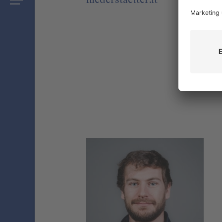
niederstaetter
.it