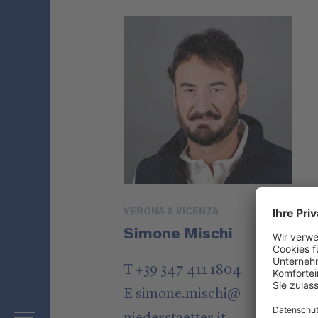
VERONA & VICENZA
Simone Mischi
T +39 347 411 1804
E
simone.mischi
@