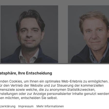
TREVISO & PORDENONE
BELLUNO
Emanuele
Natalino
Pastorello
Kratter
T +39 340 056 8188
T +39 347 120 4982
E
emanuele.pastorello
E
natalino.kratter