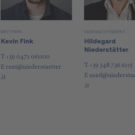
MIETPARK
GEBRAUCHTMARKT
Kevin Fink
Hildegard
Niederstätter
T +39 0471 061100
T +39 348 736 6225
E
rent
@
niederstaetter
E
used
@
niedersta
.it
.it