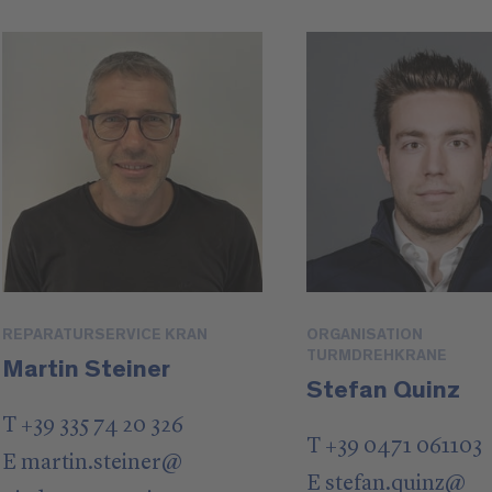
REPARATURSERVICE KRAN
ORGANISATION
TURMDREHKRANE
Martin Steiner
Stefan Quinz
T +39 335 74 20 326
T +39 0471 061103
E
martin.steiner
@
E
stefan.quinz
@