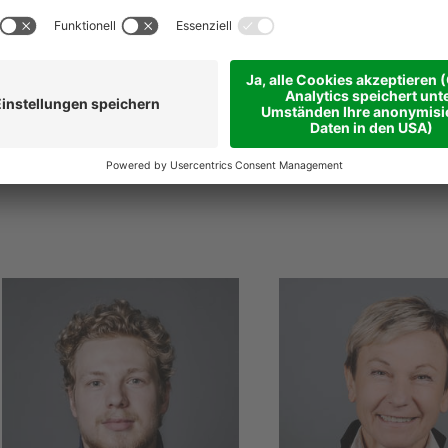
@
niederstaetter
.it
niederstaetter
.it