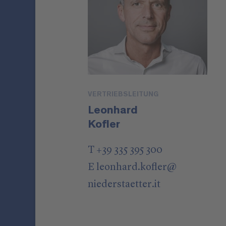
VERTRIEBSLEITUNG
Leonhard
Kofler
T +39 335 395 300
E
leonhard.kofler
@
niederstaetter
.it