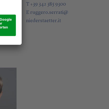
T +39 342 385 9300
E
ruggero.serrati
@
niederstaetter
.it