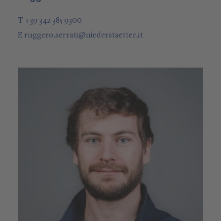
T +39 342 385 9300
E
ruggero.serrati
@
niederstaetter
.it