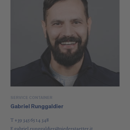
SERVICE CONTAINER
Gabriel Runggaldier
T +39 345 65 14 348
E
gabriel.runggaldier
@
niederstaetter
.it