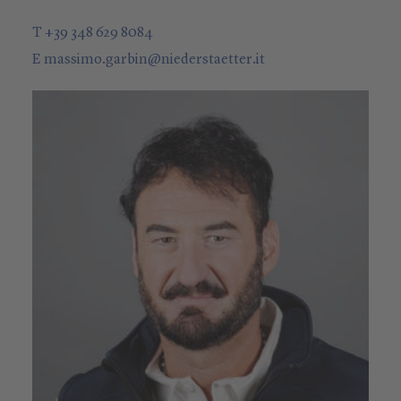
T +39 348 629 8084
E
massimo.garbin
@
niederstaetter
.it