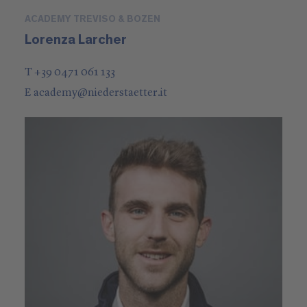
ACADEMY TREVISO & BOZEN
Lorenza Larcher
T +39 0471 061 133
E
academy
@
niederstaetter
.it