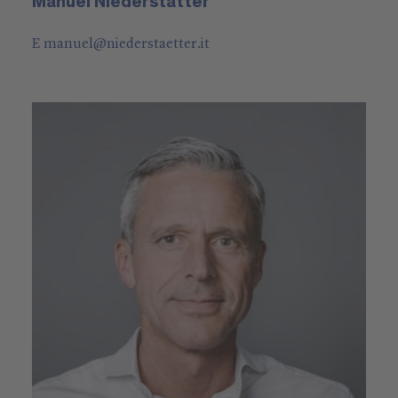
Manuel Niederstätter
E
manuel
@
niederstaetter
.it