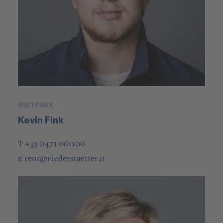
MIETPARK
Kevin Fink
T +39 0471 061100
E
rent
@
niederstaetter
.it