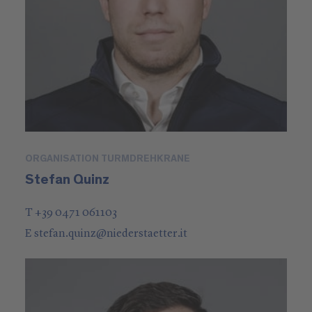
ORGANISATION TURMDREHKRANE
Stefan Quinz
T +39 0471 061103
E
stefan.quinz
@
niederstaetter
.it