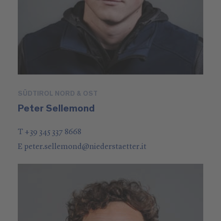
SÜDTIROL NORD & OST
Peter Sellemond
T +39 345 337 8668
E
peter.sellemond
@
niederstaetter
.it