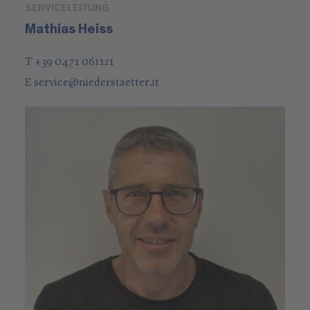
SERVICELEITUNG
Mathias Heiss
T +39 0471 061121
E
service
@
niederstaetter
.it