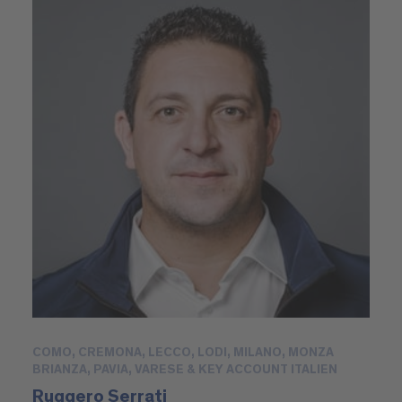
COMO, CREMONA, LECCO, LODI, MILANO, MONZA
BRIANZA, PAVIA, VARESE & KEY ACCOUNT ITALIEN
Ruggero Serrati