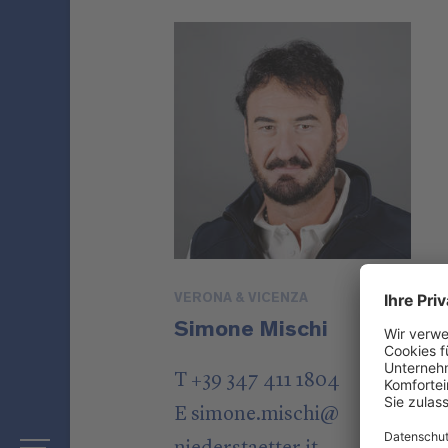
VERONA & VICENZA
Simone Mischi
T +39 347 411 1804
E
simone.mischi
@