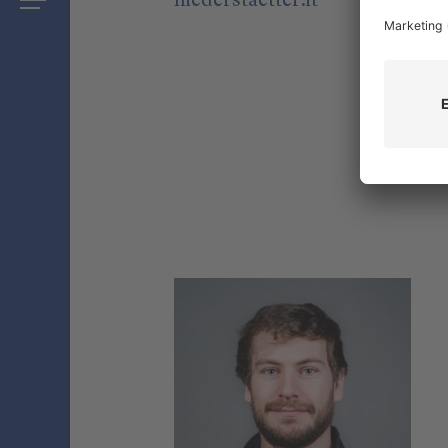
niederstaetter
.it