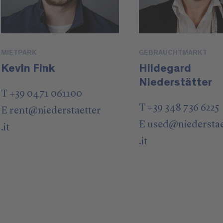
MIETPARK
GEBRAUCHTMARKT
Kevin Fink
Hildegard
Niederstätter
T +39 0471 061100
T +39 348 736 6225
E
rent
@
niederstaetter
E
used
@
niedersta
.it
.it