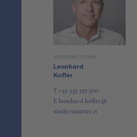
VERTRIEBSLEITUNG
Leonhard
Kofler
T +39 335 395 300
E
leonhard.kofler
@
niederstaetter
.it