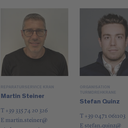
REPARATURSERVICE KRAN
ORGANISATION
TURMDREHKRANE
Martin Steiner
Stefan Quinz
T +39 335 74 20 326
T +39 0471 061103
E
martin.steiner
@
E
stefan.quinz
@