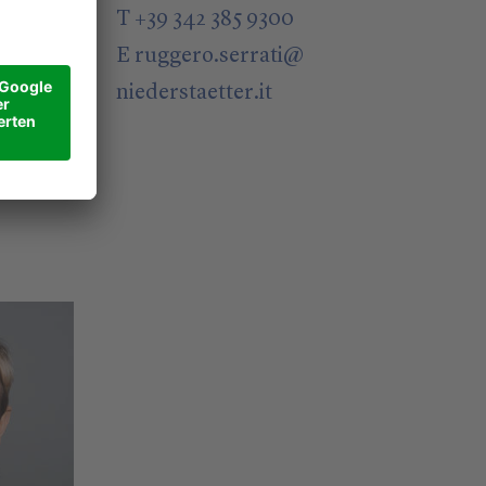
T +39 342 385 9300
E
ruggero.serrati
@
niederstaetter
.it