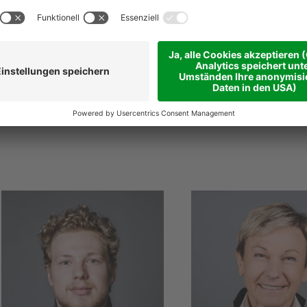
@
niederstaetter
.it
niederstaetter
.it