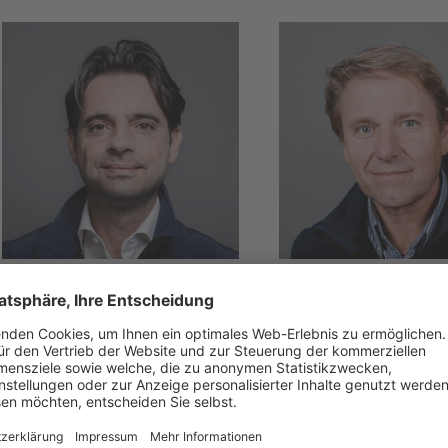
TREVISO & PORDENONE
BELLUNO
Emanuele
Natalino
Pastorello
Kratter
T +39 340 056 8188
T +39 347 120 4982
E
emanuele.pastorello
E
natalino.kratter