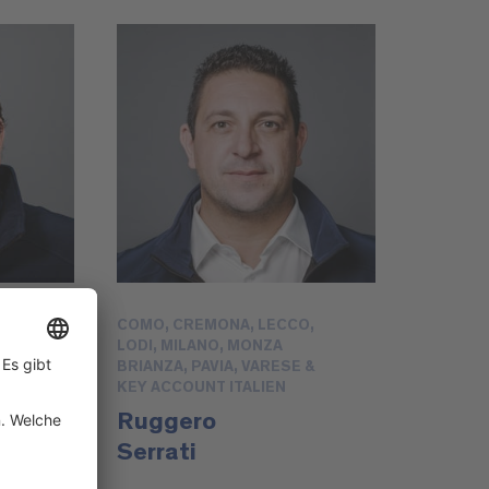
COMO, CREMONA, LECCO,
LODI, MILANO, MONZA
BRIANZA, PAVIA, VARESE &
KEY ACCOUNT ITALIEN
Ruggero
Serrati
@