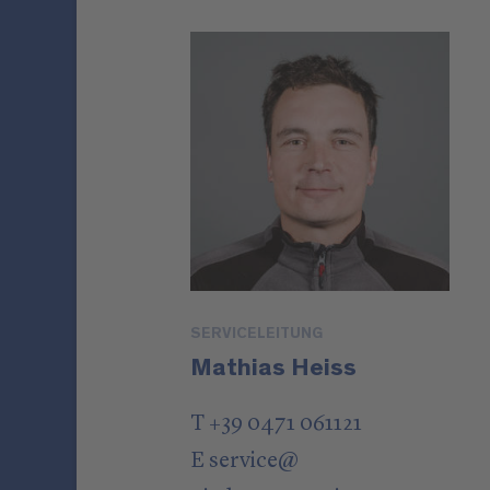
SERVICELEITUNG
Mathias Heiss
T +39 0471 061121
E
service
@