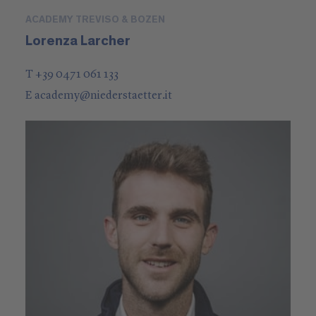
ACADEMY TREVISO & BOZEN
Lorenza Larcher
T +39 0471 061 133
E
academy
@
niederstaetter
.it