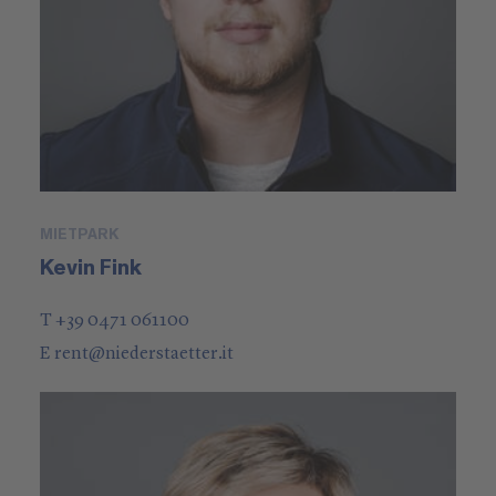
MIETPARK
Kevin Fink
T +39 0471 061100
E
rent
@
niederstaetter
.it