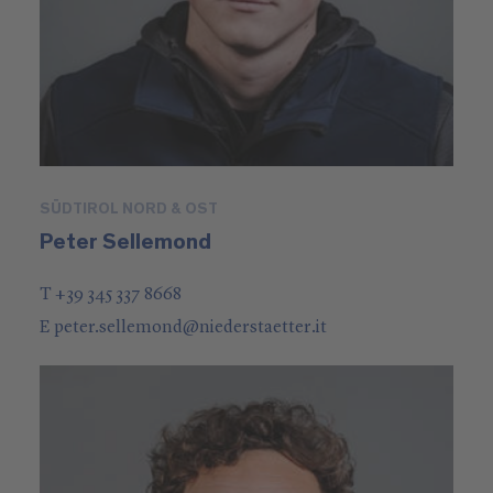
SÜDTIROL NORD & OST
Peter Sellemond
T +39 345 337 8668
E
peter.sellemond
@
niederstaetter
.it