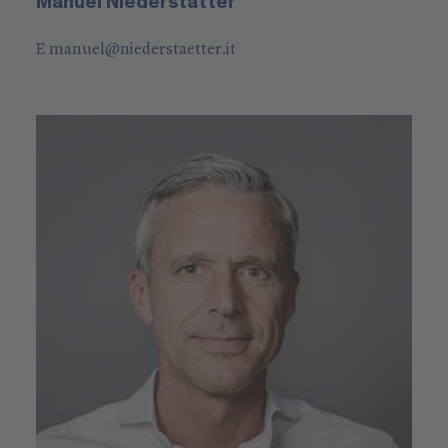
Manuel Niederstätter
E
manuel
@
niederstaetter
.it