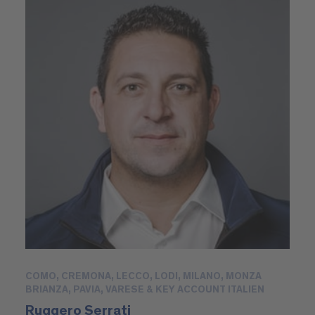
COMO, CREMONA, LECCO, LODI, MILANO, MONZA
BRIANZA, PAVIA, VARESE & KEY ACCOUNT ITALIEN
Ruggero Serrati