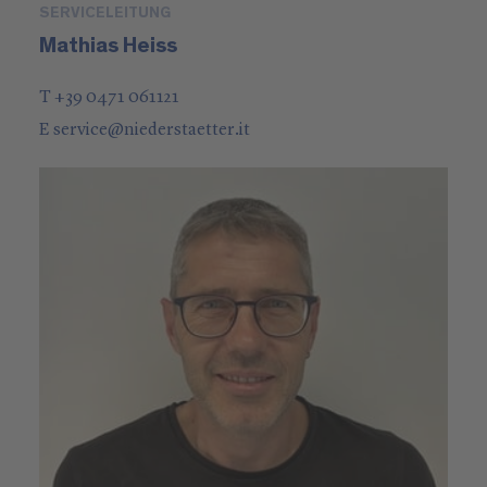
SERVICELEITUNG
Mathias Heiss
T +39 0471 061121
E
service
@
niederstaetter
.it