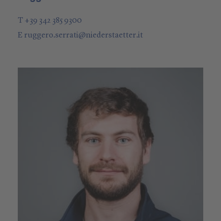
T +39 342 385 9300
E
ruggero.serrati
@
niederstaetter
.it