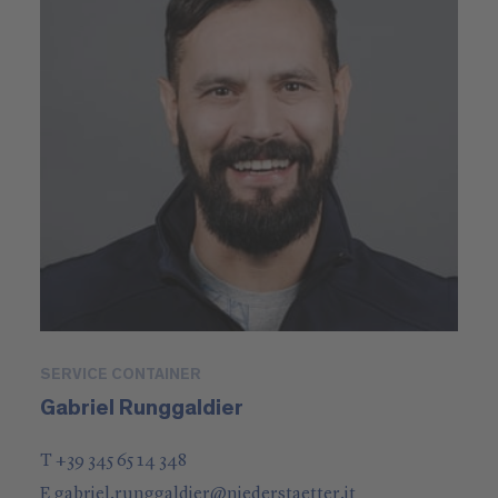
SERVICE CONTAINER
Gabriel Runggaldier
T +39 345 65 14 348
E
gabriel.runggaldier
@
niederstaetter
.it