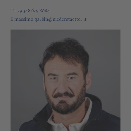
T +39 348 629 8084
E
massimo.garbin
@
niederstaetter
.it