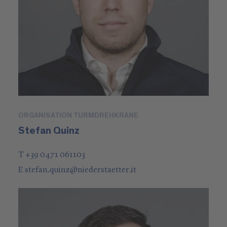
ORGANISATION TURMDREHKRANE
Stefan Quinz
T +39 0471 061103
E
stefan.quinz
@
niederstaetter
.it