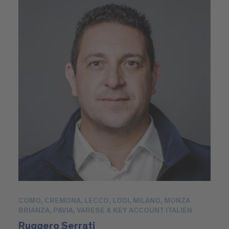
COMO, CREMONA, LECCO, LODI, MILANO, MONZA
BRIANZA, PAVIA, VARESE & KEY ACCOUNT ITALIEN
Ruggero Serrati