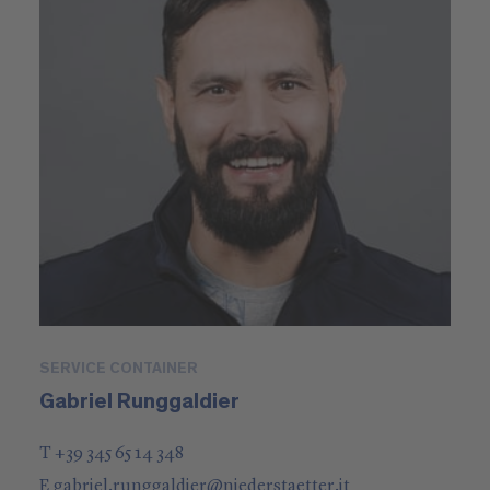
SERVICE CONTAINER
Gabriel Runggaldier
T +39 345 65 14 348
E
gabriel.runggaldier
@
niederstaetter
.it