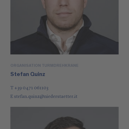
ORGANISATION TURMDREHKRANE
Stefan Quinz
T +39 0471 061103
E
stefan.quinz
@
niederstaetter
.it