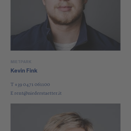
MIETPARK
Kevin Fink
T +39 0471 061100
E
rent
@
niederstaetter
.it