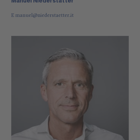
Manuel Niederstätter
E
manuel
@
niederstaetter
.it