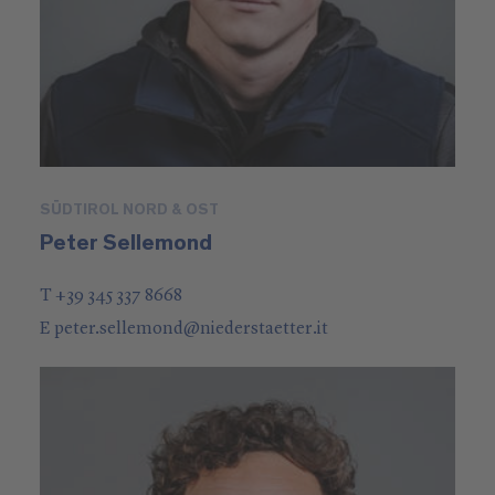
SÜDTIROL NORD & OST
Peter Sellemond
T +39 345 337 8668
E
peter.sellemond
@
niederstaetter
.it