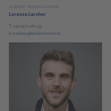
ACADEMY TREVISO & BOZEN
Lorenza Larcher
T +39 0471 061 133
E
academy
@
niederstaetter
.it