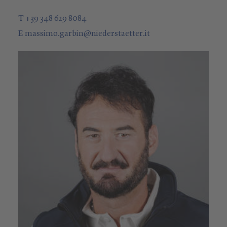
T +39 348 629 8084
E
massimo.garbin
@
niederstaetter
.it