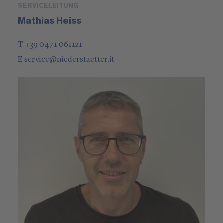
SERVICELEITUNG
Mathias Heiss
T +39 0471 061121
E
service
@
niederstaetter
.it