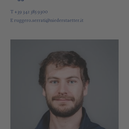
T +39 342 385 9300
E
ruggero.serrati
@
niederstaetter
.it