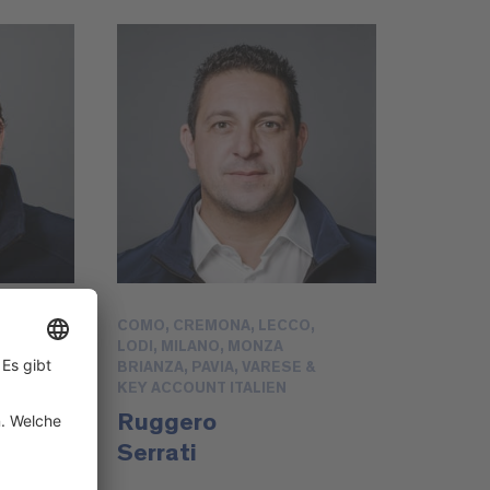
COMO, CREMONA, LECCO,
LODI, MILANO, MONZA
BRIANZA, PAVIA, VARESE &
KEY ACCOUNT ITALIEN
Ruggero
Serrati
@