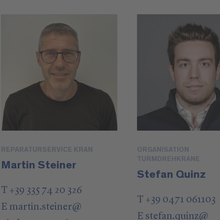
REPARATURSERVICE KRAN
ORGANISATION
TURMDREHKRANE
Martin Steiner
Stefan Quinz
T +39 335 74 20 326
T +39 0471 061103
E
martin.steiner
@
E
stefan.quinz
@