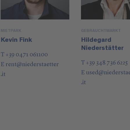
MIETPARK
GEBRAUCHTMARKT
Kevin Fink
Hildegard
Niederstätter
T +39 0471 061100
T +39 348 736 6225
E
rent
@
niederstaetter
E
used
@
niedersta
.it
.it