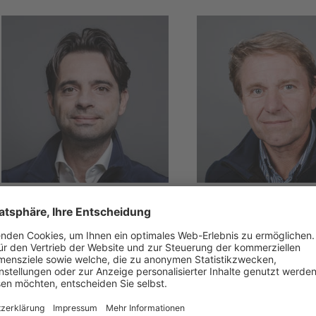
TREVISO & PORDENONE
BELLUNO
Emanuele
Natalino
Pastorello
Kratter
T +39 340 056 8188
T +39 347 120 4982
E
emanuele.pastorello
E
natalino.kratter