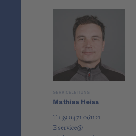
SERVICELEITUNG
Mathias Heiss
T +39 0471 061121
E
service
@