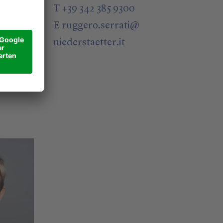
T +39 342 385 9300
E
ruggero.serrati
@
niederstaetter
.it