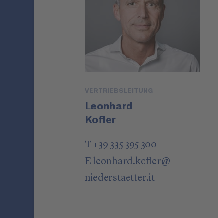
VERTRIEBSLEITUNG
Leonhard
Kofler
T +39 335 395 300
E
leonhard.kofler
@
niederstaetter
.it