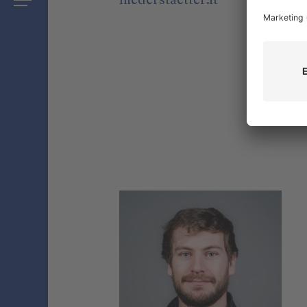
niederstaetter
.it