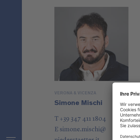
VERONA & VICENZA
Simone Mischi
T +39 347 411 1804
E
simone.mischi
@