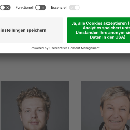
@
niederstaetter
.it
niederstaetter
.it