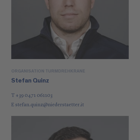
ORGANISATION TURMDREHKRANE
Stefan Quinz
T +39 0471 061103
E
stefan.quinz
@
niederstaetter
.it