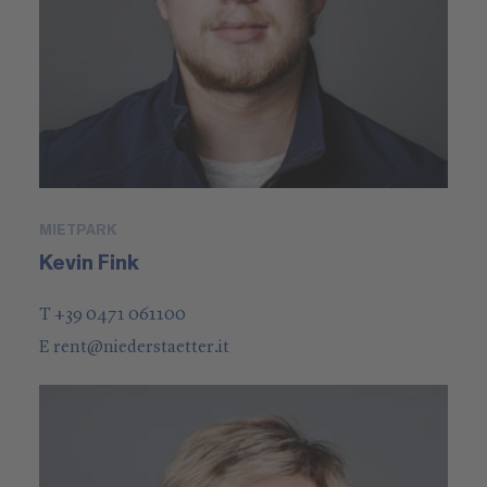
MIETPARK
Kevin Fink
T +39 0471 061100
E
rent
@
niederstaetter
.it