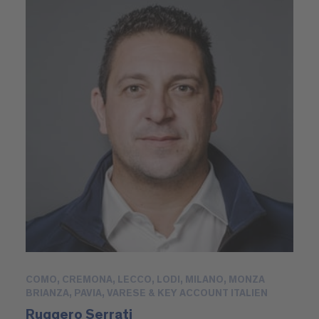
COMO, CREMONA, LECCO, LODI, MILANO, MONZA
BRIANZA, PAVIA, VARESE & KEY ACCOUNT ITALIEN
Ruggero Serrati