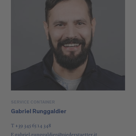
SERVICE CONTAINER
Gabriel Runggaldier
T +39 345 65 14 348
E
gabriel.runggaldier
@
niederstaetter
.it