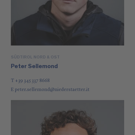
SÜDTIROL NORD & OST
Peter Sellemond
T +39 345 337 8668
E
peter.sellemond
@
niederstaetter
.it