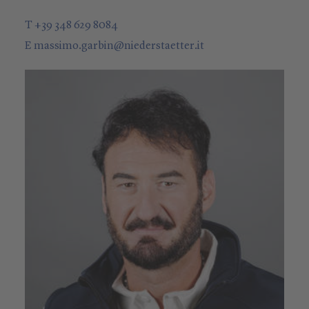
T +39 348 629 8084
E
massimo.garbin
@
niederstaetter
.it