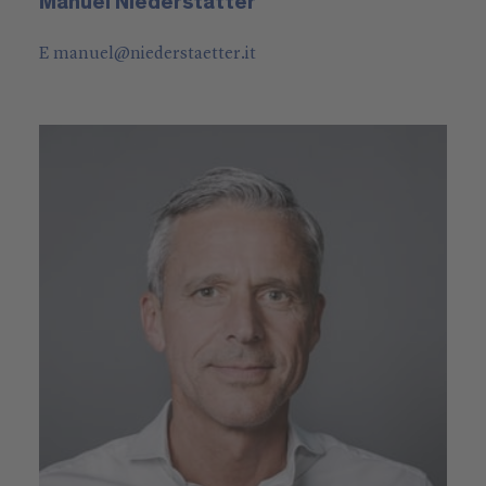
Manuel Niederstätter
E
manuel
@
niederstaetter
.it