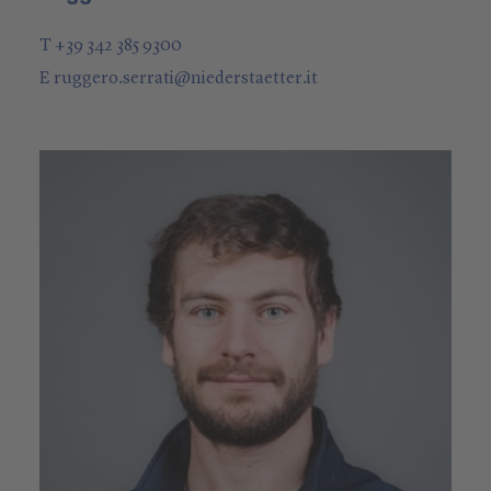
T +39 342 385 9300
E
ruggero.serrati
@
niederstaetter
.it