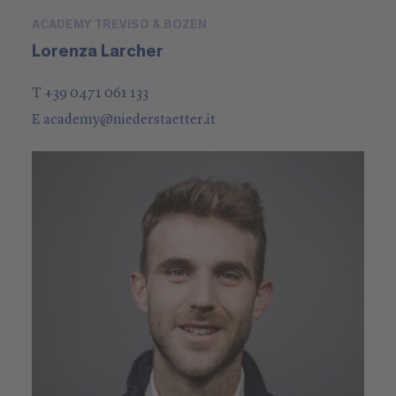
ACADEMY TREVISO & BOZEN
Lorenza Larcher
T +39 0471 061 133
E
academy
@
niederstaetter
.it