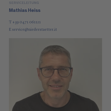
SERVICELEITUNG
Mathias Heiss
T +39 0471 061121
E
service
@
niederstaetter
.it