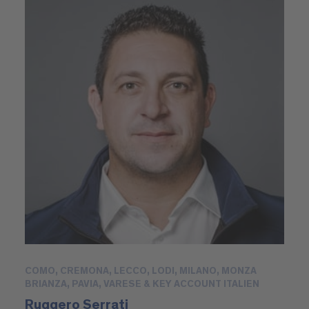
COMO, CREMONA, LECCO, LODI, MILANO, MONZA
BRIANZA, PAVIA, VARESE & KEY ACCOUNT ITALIEN
Ruggero Serrati