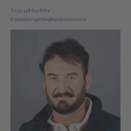
T +39 348 629 8084
E
massimo.garbin
@
niederstaetter
.it