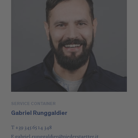
SERVICE CONTAINER
Gabriel Runggaldier
T +39 345 65 14 348
E
gabriel.runggaldier
@
niederstaetter
.it