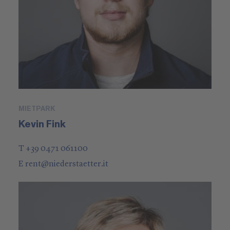
MIETPARK
Kevin Fink
T +39 0471 061100
E
rent
@
niederstaetter
.it