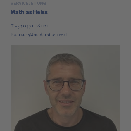
SERVICELEITUNG
Mathias Heiss
T +39 0471 061121
E
service
@
niederstaetter
.it