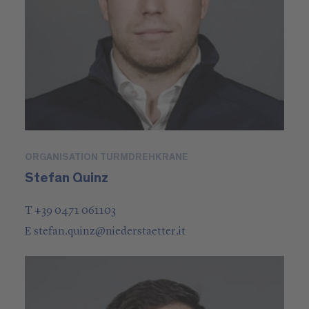
ORGANISATION TURMDREHKRANE
Stefan Quinz
T +39 0471 061103
E
stefan.quinz
@
niederstaetter
.it