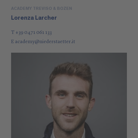
ACADEMY TREVISO & BOZEN
Lorenza Larcher
T +39 0471 061 133
E
academy
@
niederstaetter
.it