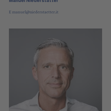
Manuel Niederstätter
E
manuel
@
niederstaetter
.it