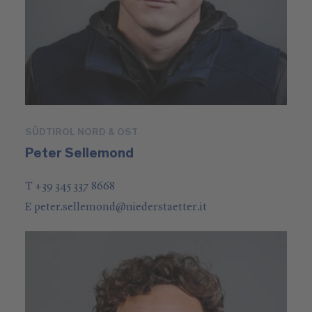
SÜDTIROL NORD & OST
Peter Sellemond
T +39 345 337 8668
E
peter.sellemond
@
niederstaetter
.it