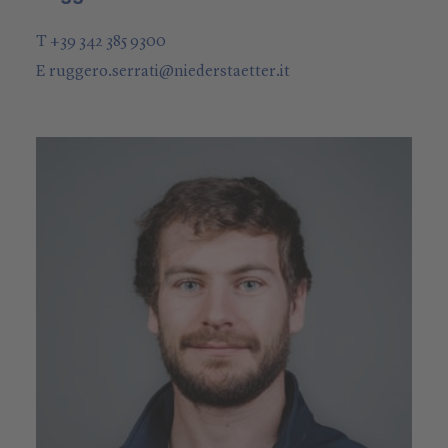
T +39 342 385 9300
E
ruggero.serrati
@
niederstaetter
.it