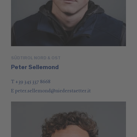
SÜDTIROL NORD & OST
Peter Sellemond
T +39 345 337 8668
E
peter.sellemond
@
niederstaetter
.it