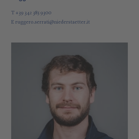
T +39 342 385 9300
E
ruggero.serrati
@
niederstaetter
.it