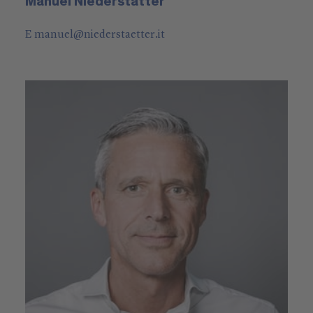
Manuel Niederstätter
E
manuel
@
niederstaetter
.it