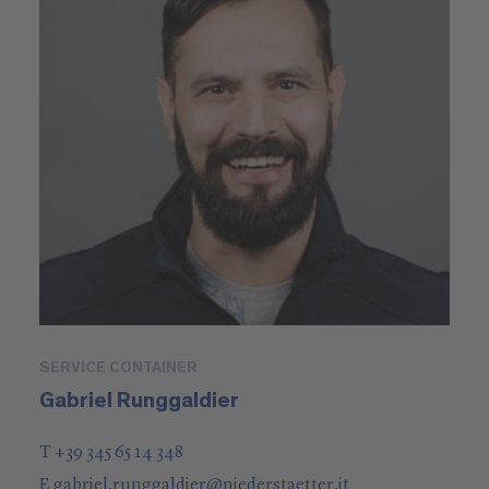
SERVICE CONTAINER
Gabriel Runggaldier
T +39 345 65 14 348
E
gabriel.runggaldier
@
niederstaetter
.it