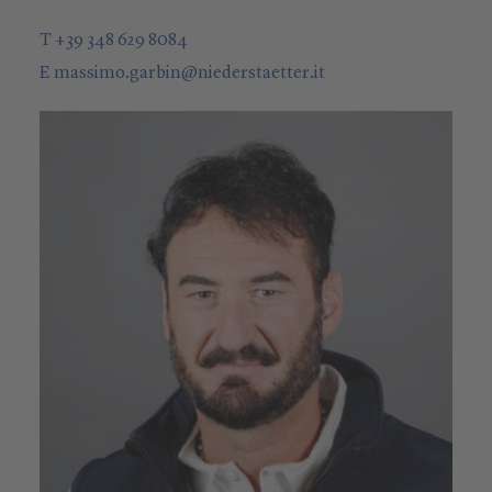
T +39 348 629 8084
E
massimo.garbin
@
niederstaetter
.it