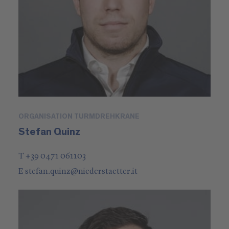
ORGANISATION TURMDREHKRANE
Stefan Quinz
T +39 0471 061103
E
stefan.quinz
@
niederstaetter
.it