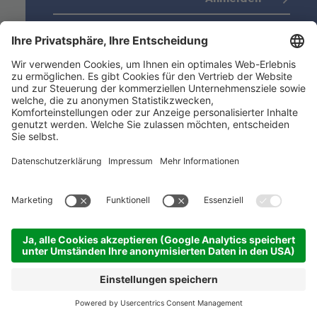
Datenschutz
(Info)
Niederstätter AG
Standorte
Nützliche Links
Produktsortiment
ACADEMY
©
2026
Niederstätter AG
.
Impressum
.
Privacy
.
Cookie-Einstellungen
.
Sitemap
KONTAKT