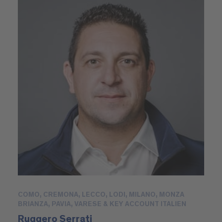
COMO, CREMONA, LECCO, LODI, MILANO, MONZA
BRIANZA, PAVIA, VARESE & KEY ACCOUNT ITALIEN
Ruggero Serrati