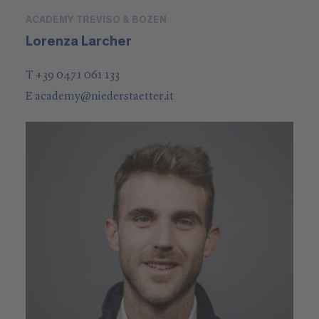
ACADEMY TREVISO & BOZEN
Lorenza Larcher
T +39 0471 061 133
E
academy
@
niederstaetter
.it