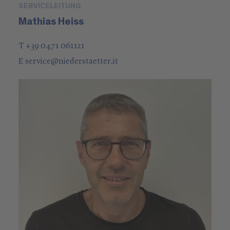
SERVICELEITUNG
Mathias Heiss
T +39 0471 061121
E
service
@
niederstaetter
.it