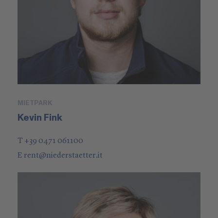
MIETPARK
Kevin Fink
T +39 0471 061100
E
rent
@
niederstaetter
.it