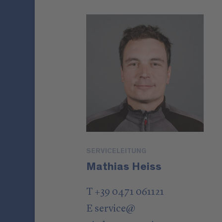
SERVICELEITUNG
Mathias Heiss
T +39 0471 061121
E
service
@