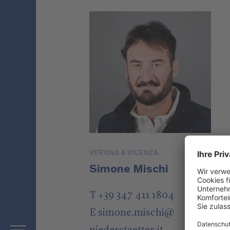
VERONA & VICENZA
Simone Mischi
T +39 347 411 1804
E
simone.mischi
@