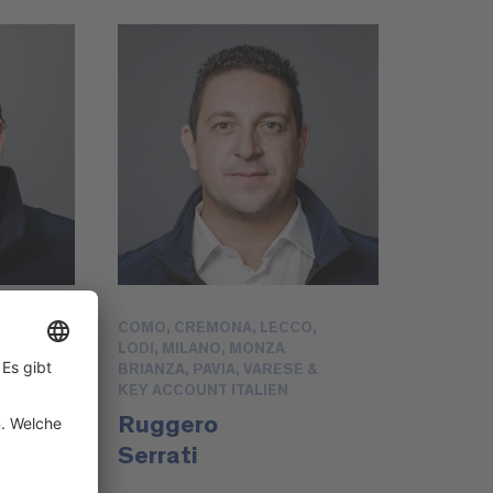
COMO, CREMONA, LECCO,
LODI, MILANO, MONZA
BRIANZA, PAVIA, VARESE &
KEY ACCOUNT ITALIEN
Ruggero
Serrati
@