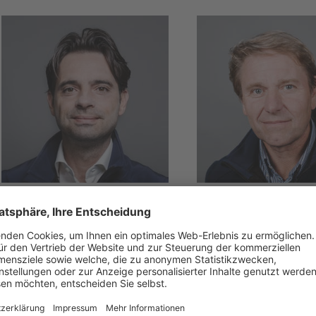
TREVISO & PORDENONE
BELLUNO
Emanuele
Natalino
Pastorello
Kratter
T +39 340 056 8188
T +39 347 120 4982
E
emanuele.pastorello
E
natalino.kratter