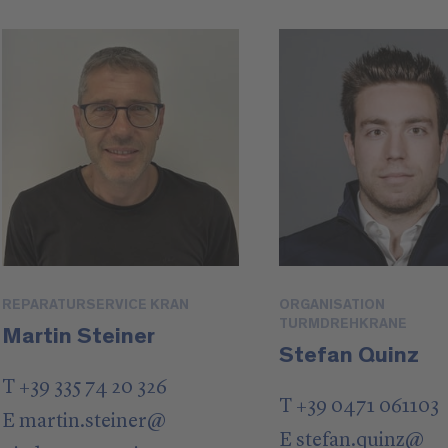
REPARATURSERVICE KRAN
ORGANISATION
TURMDREHKRANE
Martin Steiner
Stefan Quinz
T +39 335 74 20 326
T +39 0471 061103
E
martin.steiner
@
E
stefan.quinz
@