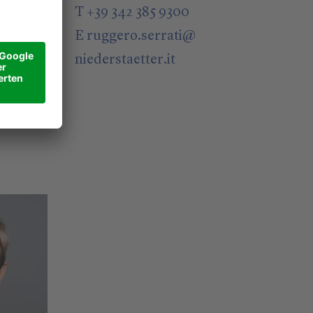
T +39 342 385 9300
E
ruggero.serrati
@
niederstaetter
.it