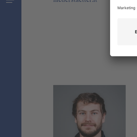
niederstaetter
.it