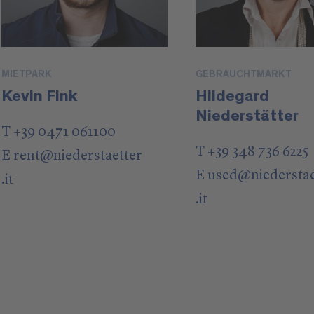
MIETPARK
GEBRAUCHTMARKT
Kevin Fink
Hildegard
Niederstätter
T +39 0471 061100
T +39 348 736 6225
E
rent
@
niederstaetter
E
used
@
niedersta
.it
.it