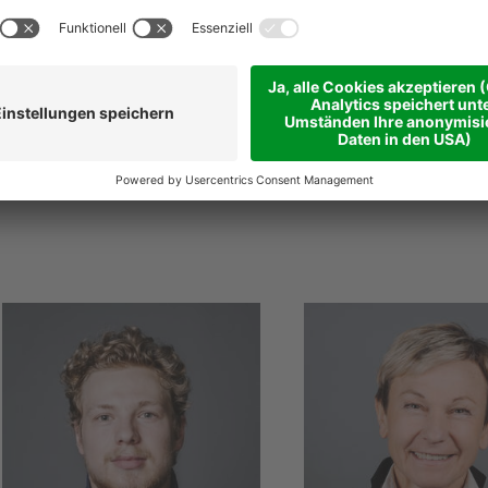
@
niederstaetter
.it
niederstaetter
.it