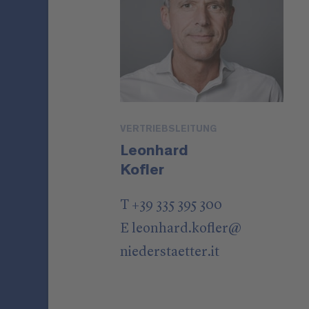
VERTRIEBSLEITUNG
Leonhard
Kofler
T +39 335 395 300
E
leonhard.kofler
@
niederstaetter
.it