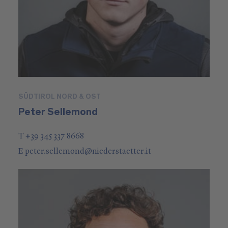
SÜDTIROL NORD & OST
Peter Sellemond
T +39 345 337 8668
E
peter.sellemond
@
niederstaetter
.it