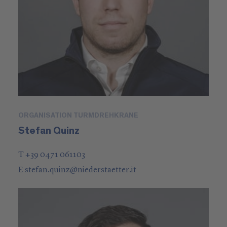
ORGANISATION TURMDREHKRANE
Stefan Quinz
T +39 0471 061103
E
stefan.quinz
@
niederstaetter
.it