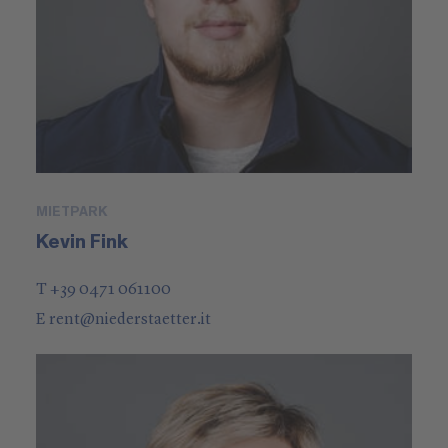
MIETPARK
Kevin Fink
T +39 0471 061100
E
rent
@
niederstaetter
.it