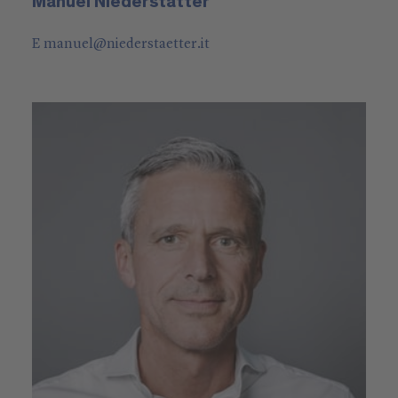
Manuel Niederstätter
E
manuel
@
niederstaetter
.it