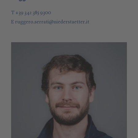
T +39 342 385 9300
E
ruggero.serrati
@
niederstaetter
.it