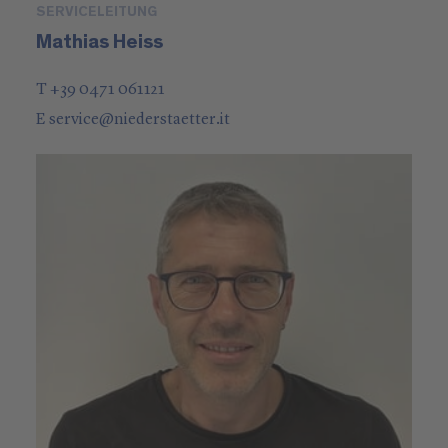
SERVICELEITUNG
Mathias Heiss
T +39 0471 061121
E
service
@
niederstaetter
.it