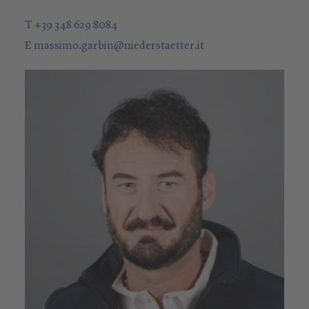
T +39 348 629 8084
E
massimo.garbin
@
niederstaetter
.it