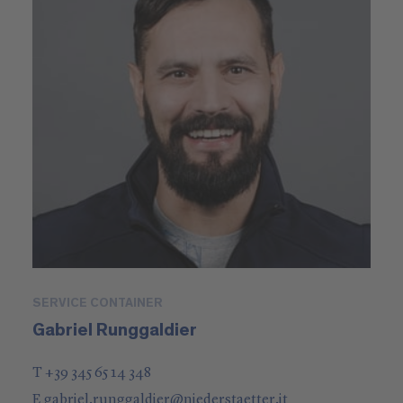
SERVICE CONTAINER
Gabriel Runggaldier
T +39 345 65 14 348
E
gabriel.runggaldier
@
niederstaetter
.it