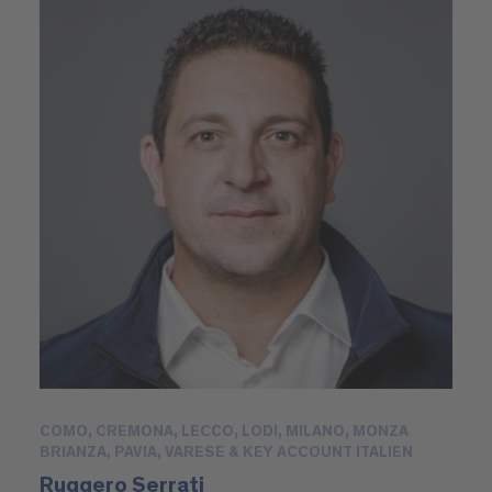
COMO, CREMONA, LECCO, LODI, MILANO, MONZA
BRIANZA, PAVIA, VARESE & KEY ACCOUNT ITALIEN
Ruggero Serrati