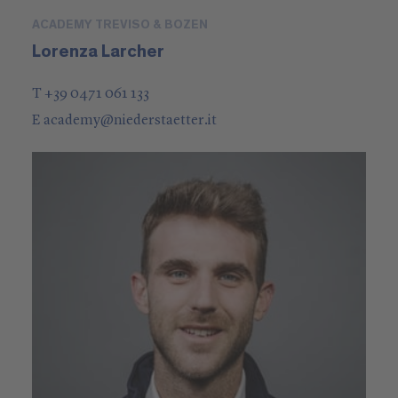
ACADEMY TREVISO & BOZEN
Lorenza Larcher
T +39 0471 061 133
E
academy
@
niederstaetter
.it