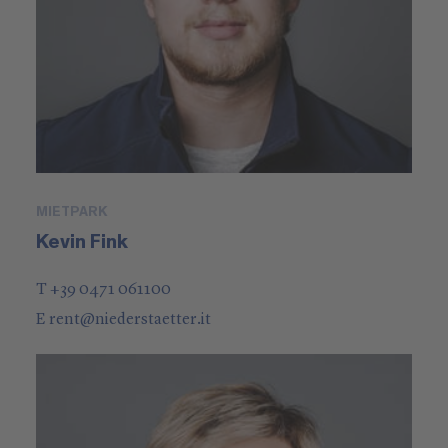
MIETPARK
Kevin Fink
T +39 0471 061100
E
rent
@
niederstaetter
.it