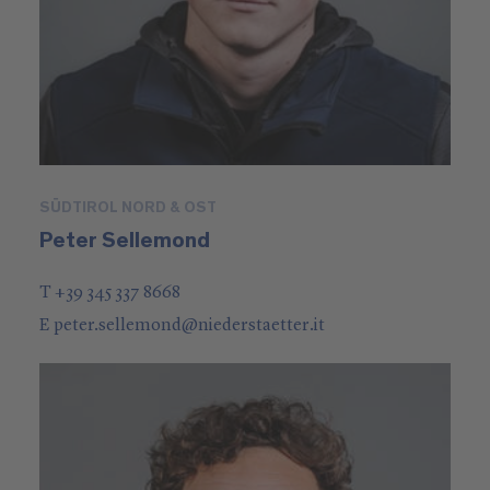
SÜDTIROL NORD & OST
Peter Sellemond
T +39 345 337 8668
E
peter.sellemond
@
niederstaetter
.it