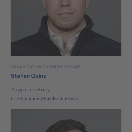
ORGANISATION TURMDREHKRANE
Stefan Quinz
T +39 0471 061103
E
stefan.quinz
@
niederstaetter
.it