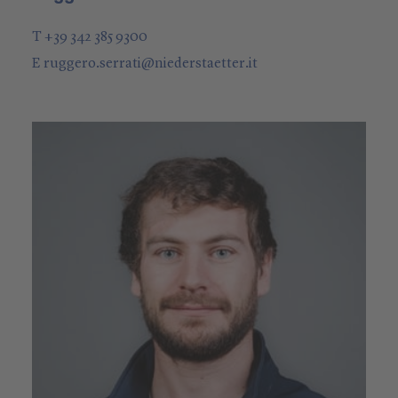
T +39 342 385 9300
E
ruggero.serrati
@
niederstaetter
.it