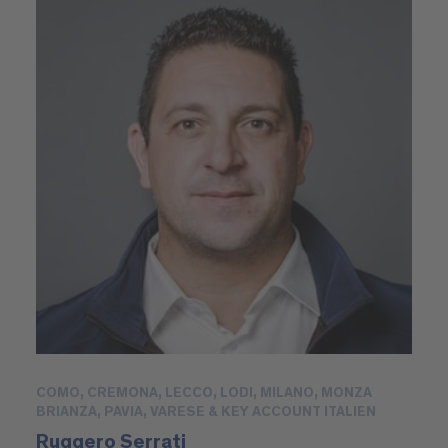
COMO, CREMONA, LECCO, LODI, MILANO, MONZA
BRIANZA, PAVIA, VARESE & KEY ACCOUNT ITALIEN
Ruggero Serrati