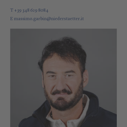
T +39 348 629 8084
E
massimo.garbin
@
niederstaetter
.it