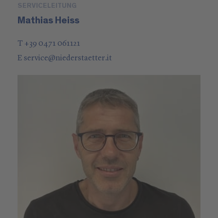
SERVICELEITUNG
Mathias Heiss
T +39 0471 061121
E
service
@
niederstaetter
.it