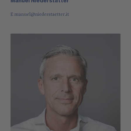
Manuel Niederstätter
E
manuel
@
niederstaetter
.it