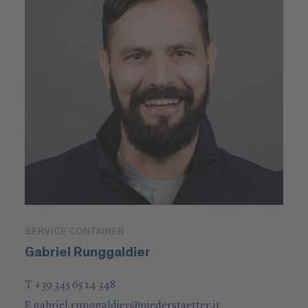
SERVICE CONTAINER
Gabriel Runggaldier
T +39 345 65 14 348
E
gabriel.runggaldier
@
niederstaetter
.it