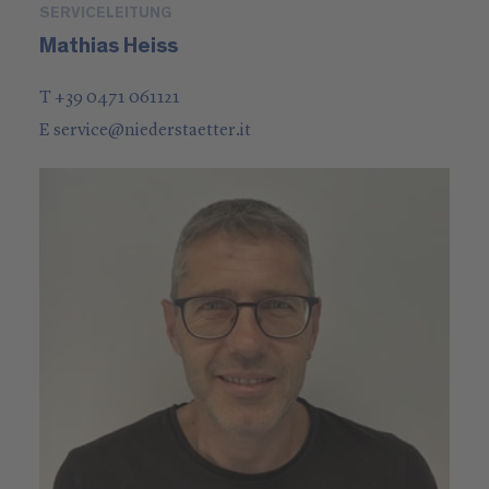
SERVICELEITUNG
Mathias Heiss
T +39 0471 061121
E
service
@
niederstaetter
.it