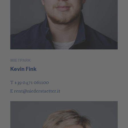
MIETPARK
Kevin Fink
T +39 0471 061100
E
rent
@
niederstaetter
.it