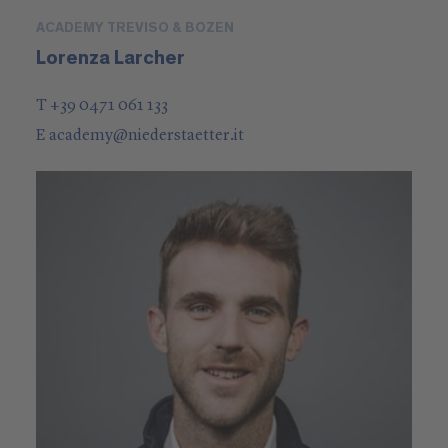
ACADEMY TREVISO & BOZEN
Lorenza Larcher
T +39 0471 061 133
E
academy
@
niederstaetter
.it