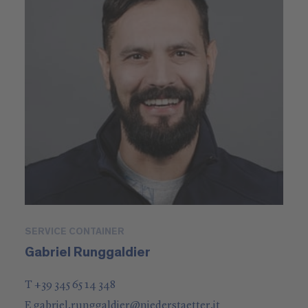
SERVICE CONTAINER
Gabriel Runggaldier
T +39 345 65 14 348
E
gabriel.runggaldier
@
niederstaetter
.it