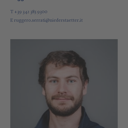
T +39 342 385 9300
E
ruggero.serrati
@
niederstaetter
.it