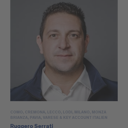
COMO, CREMONA, LECCO, LODI, MILANO, MONZA
BRIANZA, PAVIA, VARESE & KEY ACCOUNT ITALIEN
Ruggero Serrati