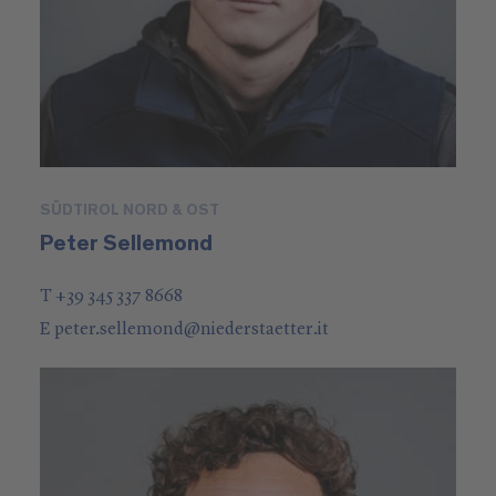
SÜDTIROL NORD & OST
Peter Sellemond
T +39 345 337 8668
E
peter.sellemond
@
niederstaetter
.it