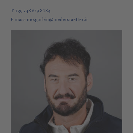
T +39 348 629 8084
E
massimo.garbin
@
niederstaetter
.it