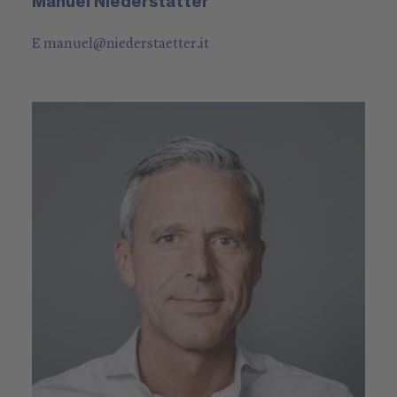
Manuel Niederstätter
E
manuel
@
niederstaetter
.it