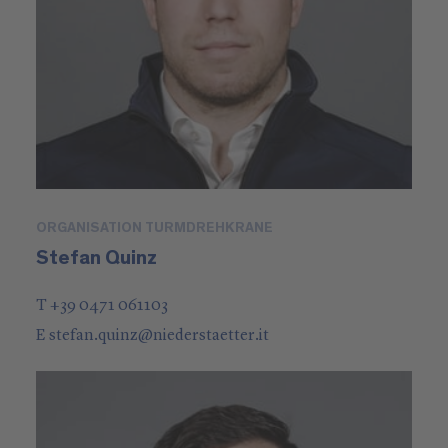
ORGANISATION TURMDREHKRANE
Stefan Quinz
T +39 0471 061103
E
stefan.quinz
@
niederstaetter
.it