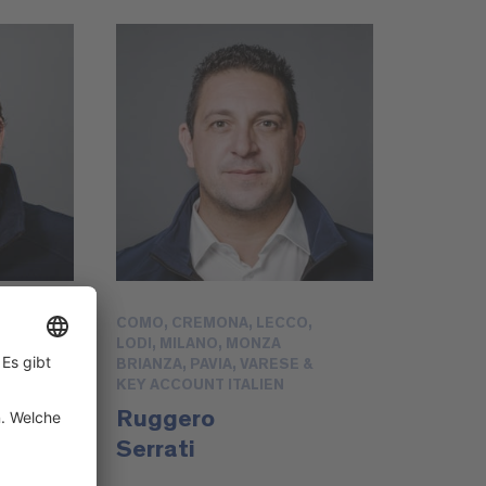
COMO, CREMONA, LECCO,
LODI, MILANO, MONZA
BRIANZA, PAVIA, VARESE &
KEY ACCOUNT ITALIEN
Ruggero
Serrati
@