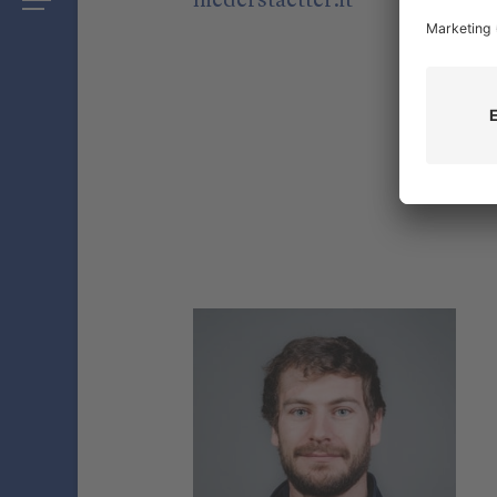
niederstaetter
.it