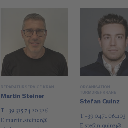
REPARATURSERVICE KRAN
ORGANISATION
TURMDREHKRANE
Martin Steiner
Stefan Quinz
T +39 335 74 20 326
T +39 0471 061103
E
martin.steiner
@
E
stefan.quinz
@