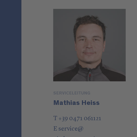
SERVICELEITUNG
Mathias Heiss
T +39 0471 061121
E
service
@