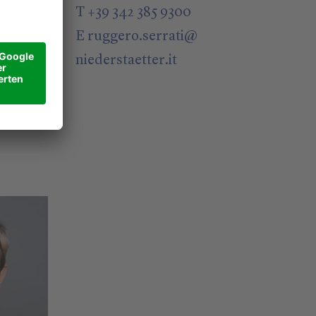
T +39 342 385 9300
E
ruggero.serrati
@
niederstaetter
.it