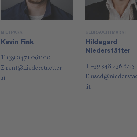
MIETPARK
GEBRAUCHTMARKT
Kevin Fink
Hildegard
Niederstätter
T +39 0471 061100
T +39 348 736 6225
E
rent
@
niederstaetter
E
used
@
niedersta
.it
.it