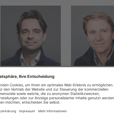
TREVISO & PORDENONE
BELLUNO
Emanuele
Natalino
Pastorello
Kratter
T +39 340 056 8188
T +39 347 120 4982
E
emanuele.pastorello
E
natalino.kratter