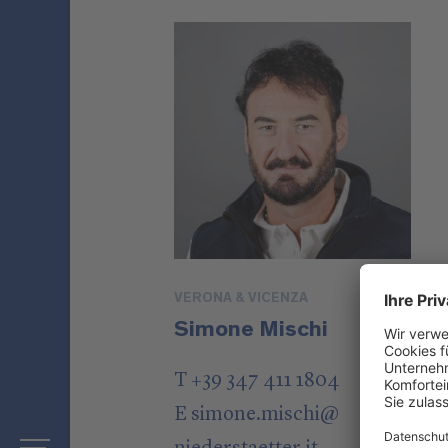
VERONA & VICENZA
Simone Mischi
T +39 347 411 1804
E
simone.mischi
@