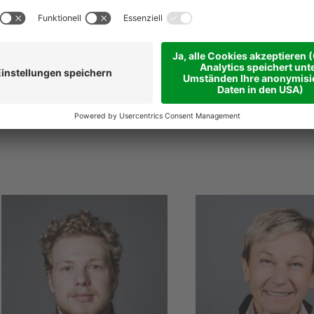
@
niederstaetter
.it
niederstaetter
.it