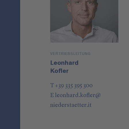
VERTRIEBSLEITUNG
Leonhard
Kofler
T +39 335 395 300
E
leonhard.kofler
@
niederstaetter
.it