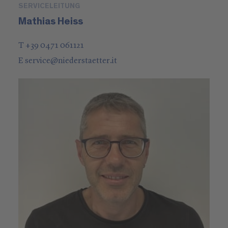
SERVICELEITUNG
Mathias Heiss
T +39 0471 061121
E
service
@
niederstaetter
.it