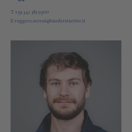
T +39 342 385 9300
E
ruggero.serrati
@
niederstaetter
.it