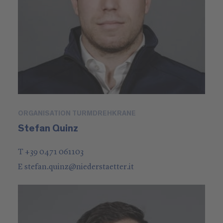
ORGANISATION TURMDREHKRANE
Stefan Quinz
T +39 0471 061103
E
stefan.quinz
@
niederstaetter
.it