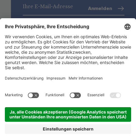
Anmelden
Datenschutz
(Info)
Niederstätter AG
Standorte
Nützliche Links
Produktsortiment
ACADEMY
©
2026
Niederstätter AG
.
Impressum
.
Privacy
.
Cookie-Einstellungen
.
Sitemap