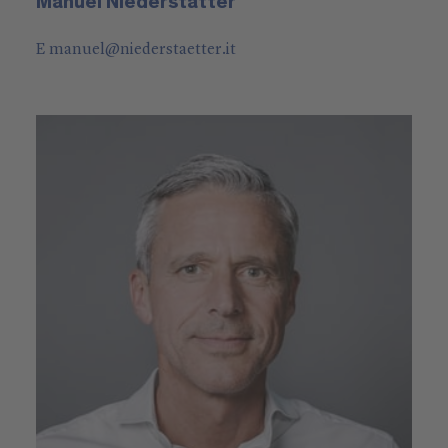
Manuel Niederstätter
E
manuel
@
niederstaetter
.it