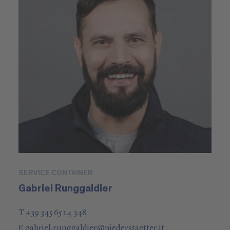
SERVICE CONTAINER
Gabriel Runggaldier
T +39 345 65 14 348
E
gabriel.runggaldier
@
niederstaetter
.it