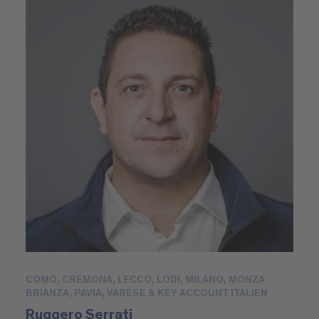
COMO, CREMONA, LECCO, LODI, MILANO, MONZA
BRIANZA, PAVIA, VARESE & KEY ACCOUNT ITALIEN
Ruggero Serrati