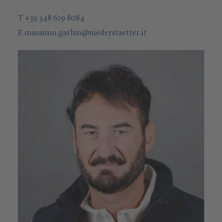
T +39 348 629 8084
E
massimo.garbin
@
niederstaetter
.it