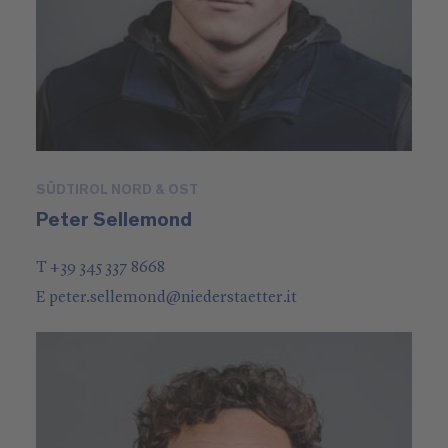
SÜDTIROL NORD & OST
Peter Sellemond
T +39 345 337 8668
E
peter.sellemond
@
niederstaetter
.it