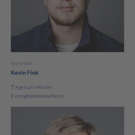
MIETPARK
Kevin Fink
T +39 0471 061100
E
rent
@
niederstaetter
.it