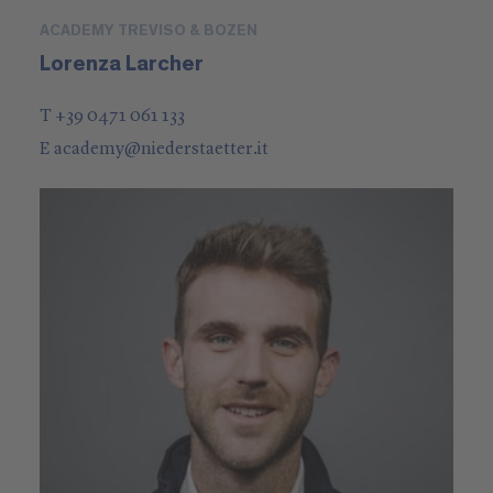
ACADEMY TREVISO & BOZEN
Lorenza Larcher
T +39 0471 061 133
E
academy
@
niederstaetter
.it