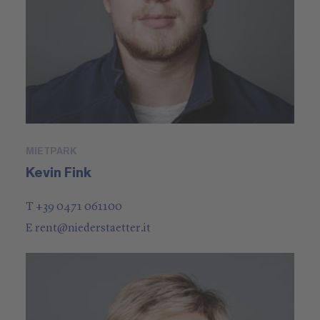
MIETPARK
Kevin Fink
T +39 0471 061100
E
rent
@
niederstaetter
.it