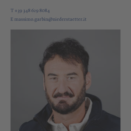
T +39 348 629 8084
E
massimo.garbin
@
niederstaetter
.it