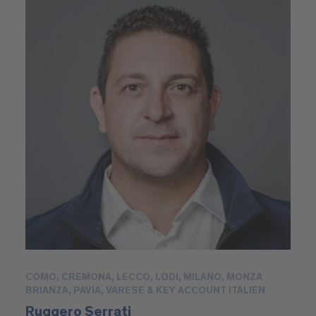
COMO, CREMONA, LECCO, LODI, MILANO, MONZA
BRIANZA, PAVIA, VARESE & KEY ACCOUNT ITALIEN
Ruggero Serrati