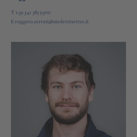
T +39 342 385 9300
E
ruggero.serrati
@
niederstaetter
.it