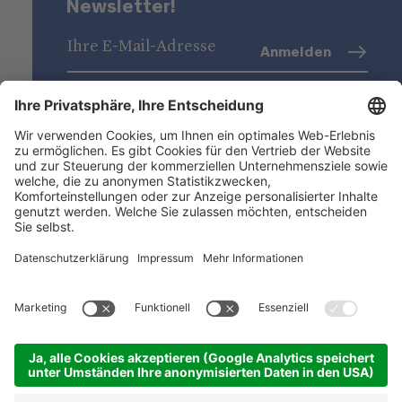
Newsletter!
Anmelden
Datenschutz
(Info)
Niederstätter AG
Standorte
Nützliche Links
Produktsortiment
ACADEMY
©
2026
Niederstätter AG
.