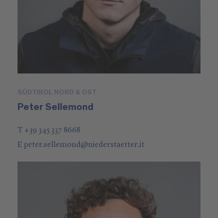
SÜDTIROL NORD & OST
Peter Sellemond
T +39 345 337 8668
E
peter.sellemond
@
niederstaetter
.it