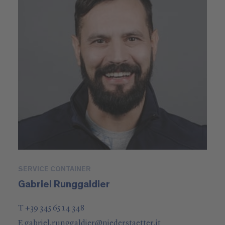
SERVICE CONTAINER
Gabriel Runggaldier
T +39 345 65 14 348
E
gabriel.runggaldier
@
niederstaetter
.it