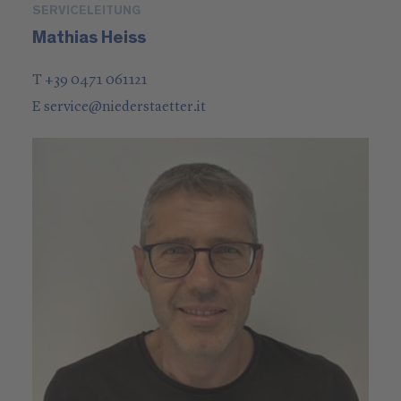
SERVICELEITUNG
Mathias Heiss
T +39 0471 061121
E
service
@
niederstaetter
.it