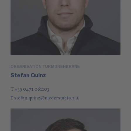
ORGANISATION TURMDREHKRANE
Stefan Quinz
T +39 0471 061103
E
stefan.quinz
@
niederstaetter
.it