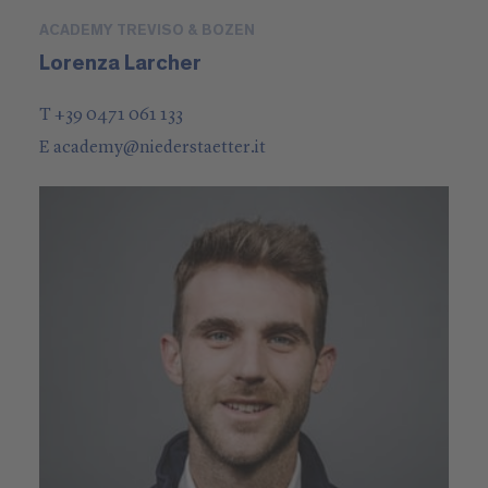
ACADEMY TREVISO & BOZEN
Lorenza Larcher
T +39 0471 061 133
E
academy
@
niederstaetter
.it