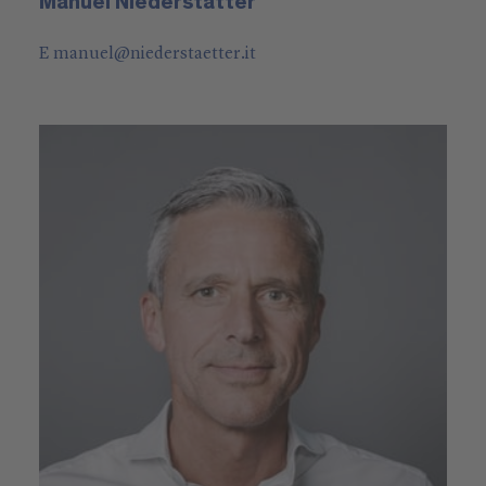
Manuel Niederstätter
E
manuel
@
niederstaetter
.it