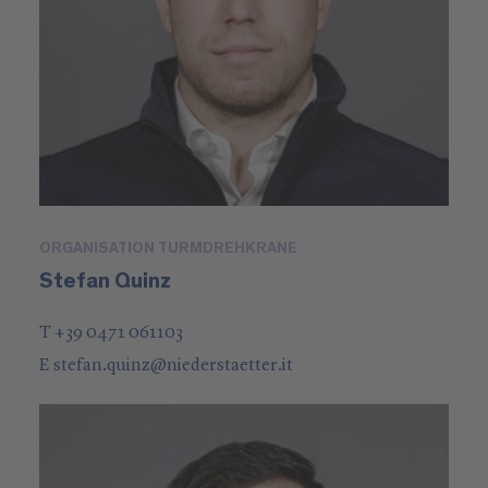
ORGANISATION TURMDREHKRANE
Stefan Quinz
T +39 0471 061103
E
stefan.quinz
@
niederstaetter
.it