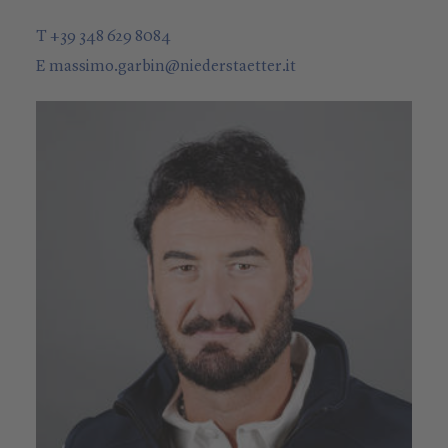
T +39 348 629 8084
E
massimo.garbin
@
niederstaetter
.it