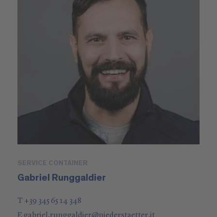
SERVICE CONTAINER
Gabriel Runggaldier
T +39 345 65 14 348
E
gabriel.runggaldier
@
niederstaetter
.it