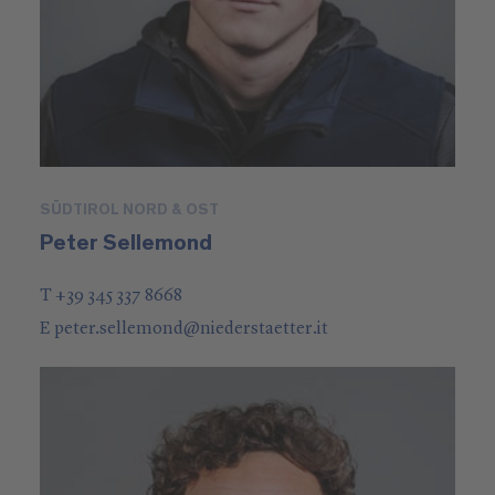
SÜDTIROL NORD & OST
Peter Sellemond
T +39 345 337 8668
E
peter.sellemond
@
niederstaetter
.it