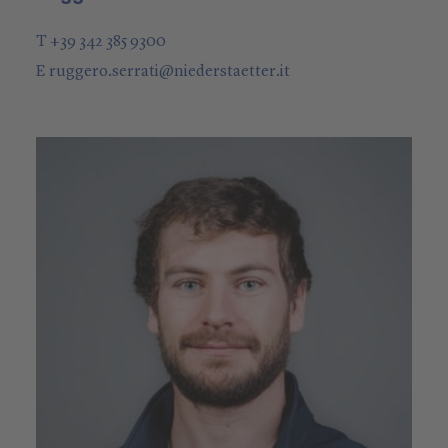
T +39 342 385 9300
E
ruggero.serrati
@
niederstaetter
.it