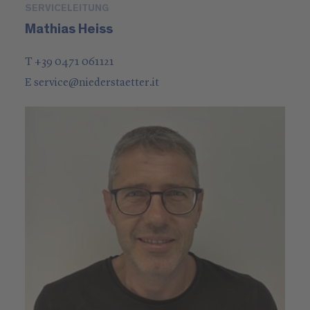
SERVICELEITUNG
Mathias Heiss
T +39 0471 061121
E
service
@
niederstaetter
.it