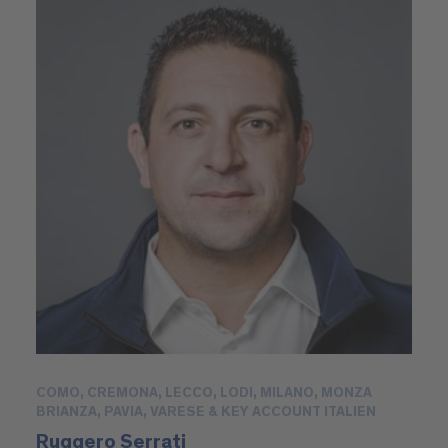
COMO, CREMONA, LECCO, LODI, MILANO, MONZA
BRIANZA, PAVIA, VARESE & KEY ACCOUNT ITALIEN
Ruggero Serrati