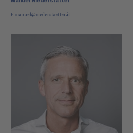
Manuel Niederstätter
E
manuel
@
niederstaetter
.it