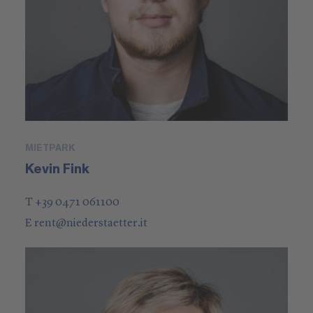
MIETPARK
Kevin Fink
T +39 0471 061100
E
rent
@
niederstaetter
.it