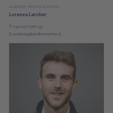
ACADEMY TREVISO & BOZEN
Lorenza Larcher
T +39 0471 061 133
E
academy
@
niederstaetter
.it