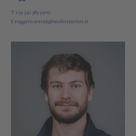
T +39 342 385 9300
E
ruggero.serrati
@
niederstaetter
.it