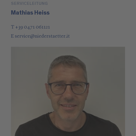
SERVICELEITUNG
Mathias Heiss
T +39 0471 061121
E
service
@
niederstaetter
.it