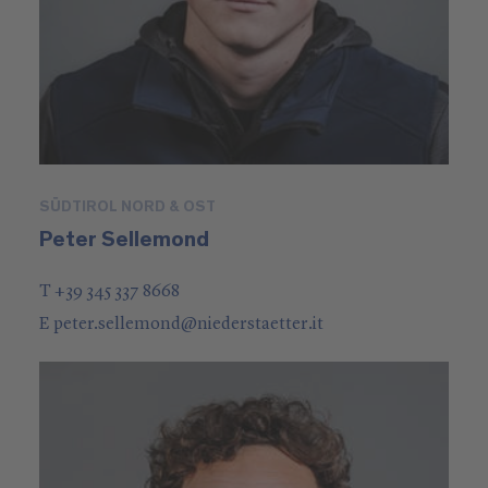
SÜDTIROL NORD & OST
Peter Sellemond
T +39 345 337 8668
E
peter.sellemond
@
niederstaetter
.it