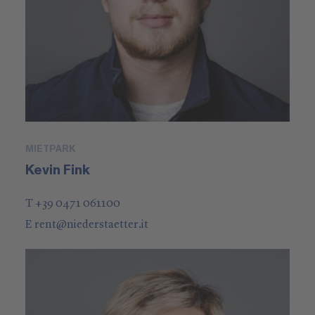
MIETPARK
Kevin Fink
T +39 0471 061100
E
rent
@
niederstaetter
.it