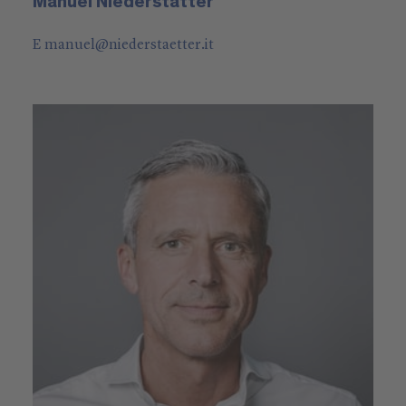
Manuel Niederstätter
E
manuel
@
niederstaetter
.it