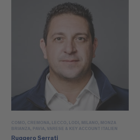
COMO, CREMONA, LECCO, LODI, MILANO, MONZA
BRIANZA, PAVIA, VARESE & KEY ACCOUNT ITALIEN
Ruggero Serrati