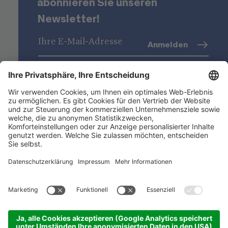
abonnieren Sie unseren
Newsletter!
Anmelden
Datenschutz
(Info)
Niederstätter AG
Standorte
Nützliche Links
Produktsortiment
ACADEMY