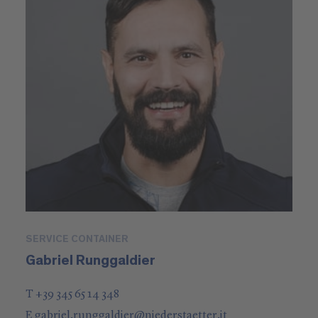
SERVICE CONTAINER
Gabriel Runggaldier
T +39 345 65 14 348
E
gabriel.runggaldier
@
niederstaetter
.it