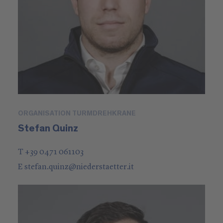
ORGANISATION TURMDREHKRANE
Stefan Quinz
T +39 0471 061103
E
stefan.quinz
@
niederstaetter
.it