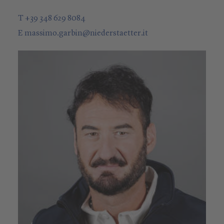
T +39 348 629 8084
E
massimo.garbin
@
niederstaetter
.it