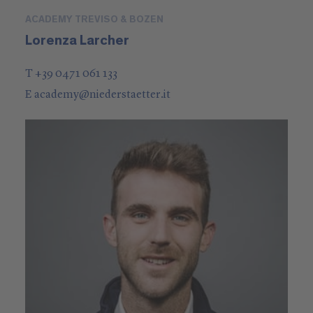
ACADEMY TREVISO & BOZEN
Lorenza Larcher
T +39 0471 061 133
E
academy
@
niederstaetter
.it