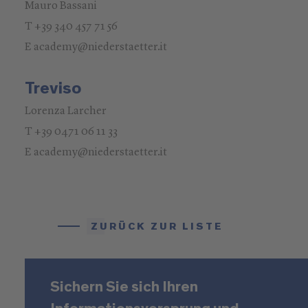
Mauro Bassani
T +39 340 457 71 56
E academy@niederstaetter.it
Treviso
Lorenza Larcher
T +39 0471 06 11 33
E academy@niederstaetter.it
ZURÜCK ZUR LISTE
Sichern Sie sich Ihren